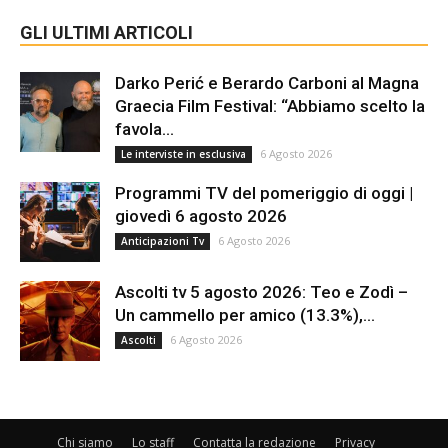
GLI ULTIMI ARTICOLI
Darko Perić e Berardo Carboni al Magna
Graecia Film Festival: “Abbiamo scelto la
favola...
6 Agosto 2026
Le interviste in esclusiva
Programmi TV del pomeriggio di oggi |
giovedì 6 agosto 2026
6 Agosto 2026
Anticipazioni Tv
Ascolti tv 5 agosto 2026: Teo e Zodì –
Un cammello per amico (13.3%),...
6 Agosto 2026
Ascolti
Chi siamo
Lo staff
Contatta la redazione
Privacy