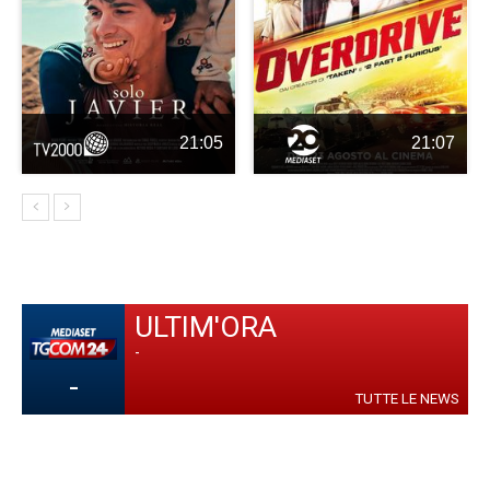
21:05
21:07
ULTIM'ORA
-
-
TUTTE LE NEWS