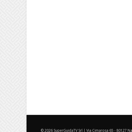
© 2026 SuperGuidaTV Srl | Via Cimarosa 65 - 80127 Nap