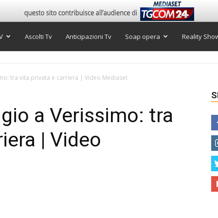
V
Ascolti Tv
Anticipazioni Tv
Soap opera
Reality Sho
o: tra vita privata e carriera | Video Mediaset
S
io a Verissimo: tra
riera | Video