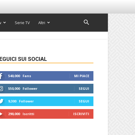
w
Serie TV
Altri
EGUICI SUI SOCIAL
540,000
Fans
MI PIACE
550,000
Follower
SEGUI
9,300
Follower
SEGUI
290,000
Iscritti
ISCRIVITI