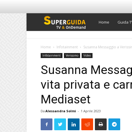
Super
Home
Guida T
Guida
Home
Infotainment
Susanna Messaggio a Verissim
Infotainment
Verissimo
Video
TV
Susanna Messagg
vita privata e car
Mediaset
Da
Alessandra Solmi
-
1 Aprile 2023