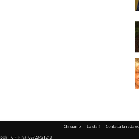
Chi siamo
Lo staff
Contatta la redazi
oli | C.F. P.Iva: 08723421213