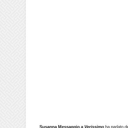
Susanna Messaggio a
Verissimo
ha parlato del