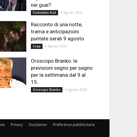
nei guai?
9 Agosto 2026
Forbidden fruit
Racconto di una notte,
trama e anticipazioni
puntate serali 9 agosto
9 Agosto 2026
Soap
Oroscopo Branko: le
previsioni segno per segno
per la settimana dal 9 al
15...
9 Agosto 2026
Oroscopo Branko
one
Privacy
Disclaimer
Preferenze pubblicitarie