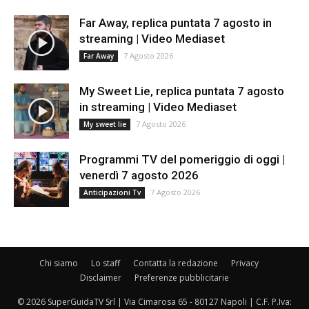
Far Away, replica puntata 7 agosto in
streaming | Video Mediaset
7 Agosto 2026
Far Away
My Sweet Lie, replica puntata 7 agosto
in streaming | Video Mediaset
7 Agosto 2026
My sweet lie
Programmi TV del pomeriggio di oggi |
venerdì 7 agosto 2026
7 Agosto 2026
Anticipazioni Tv
Chi siamo
Lo staff
Contatta la redazione
Privacy
Disclaimer
Preferenze pubblicitarie
© 2026 SuperGuidaTV Srl | Via Cimarosa 65 - 80127 Napoli | C.F. P.Iva: