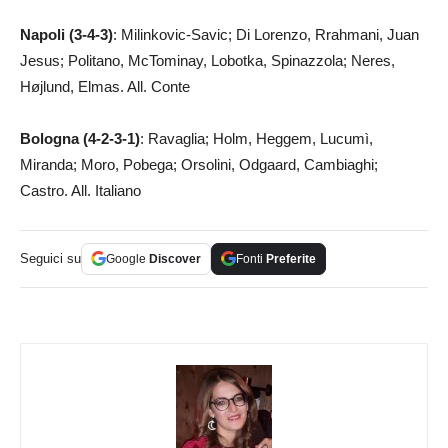
Napoli (3-4-3)
: Milinkovic-Savic; Di Lorenzo, Rrahmani, Juan
Jesus; Politano, McTominay, Lobotka, Spinazzola; Neres,
Højlund, Elmas. All. Conte
Bologna (4-2-3-1)
: Ravaglia; Holm, Heggem, Lucumì,
Miranda; Moro, Pobega; Orsolini, Odgaard, Cambiaghi;
Castro. All. Italiano
Seguici su
Google
Discover
Fonti
Preferite