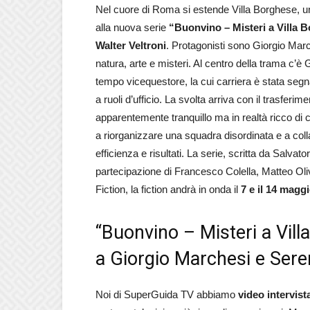
Nel cuore di Roma si estende Villa Borghese, un
alla nuova serie
“Buonvino – Misteri a Villa 
Walter Veltroni
. Protagonisti sono Giorgio Marc
natura, arte e misteri. Al centro della trama c’
tempo vicequestore, la cui carriera è stata segn
a ruoli d’ufficio. La svolta arriva con il trasferi
apparentemente tranquillo ma in realtà ricco di 
a riorganizzare una squadra disordinata e a coll
efficienza e risultati. La serie, scritta da Salv
partecipazione di Francesco Colella, Matteo Oli
Fiction, la fiction andrà in onda il
7 e il 14 magg
“Buonvino – Misteri a Vill
a Giorgio Marchesi e Seren
Noi di SuperGuida TV abbiamo
video intervist