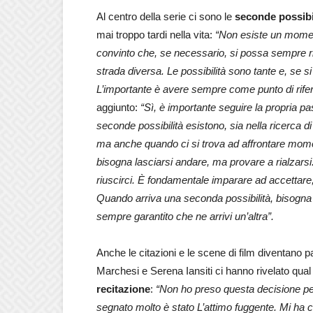
Al centro della serie ci sono le
seconde possibil
mai troppo tardi nella vita:
“Non esiste un momento
convinto che, se necessario, si possa sempre ri
strada diversa. Le possibilità sono tante e, se si
L’importante è avere sempre come punto di riferim
aggiunto:
“Sì, è importante seguire la propria 
seconde possibilità esistono, sia nella ricerca di
ma anche quando ci si trova ad affrontare momen
bisogna lasciarsi andare, ma provare a rialzars
riuscirci. È fondamentale imparare ad accettare, 
Quando arriva una seconda possibilità, bisogna 
sempre garantito che ne arrivi un’altra”.
Anche le citazioni e le scene di film diventano 
Marchesi e Serena Iansiti ci hanno rivelato qual 
recitazione
:
“Non ho preso questa decisione per
segnato molto è stato L’attimo fuggente. Mi ha c