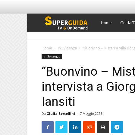
Super
Home
Guida T
Guida
Home
In Evidenza
“Buonvino – Misteri a Villa Borg
In Evidenza
TV
“Buonvino – Miste
intervista a Gio
Iansiti
Da
Giulia Bertollini
-
7 Maggio 2026