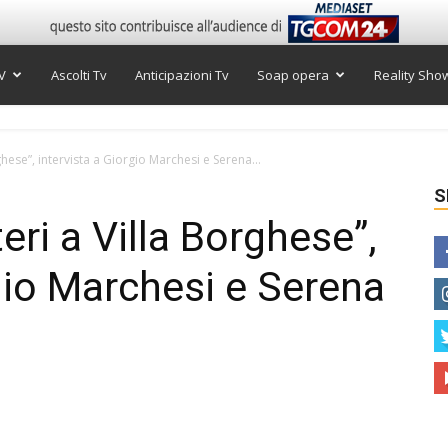
V
Ascolti Tv
Anticipazioni Tv
Soap opera
Reality Sho
hese”, intervista a Giorgio Marchesi e Serena...
S
ri a Villa Borghese”,
rgio Marchesi e Serena