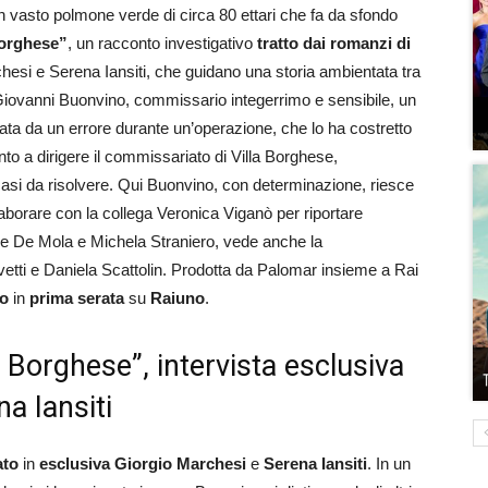
 vasto polmone verde di circa 80 ettari che fa da sfondo
Borghese”
, un racconto investigativo
tratto dai romanzi di
hesi e Serena Iansiti, che guidano una storia ambientata tra
è Giovanni Buonvino, commissario integerrimo e sensibile, un
ata da un errore durante un’operazione, che lo ha costretto
mento a dirigere il commissariato di Villa Borghese,
casi da risolvere. Qui Buonvino, con determinazione, riesce
aborare con la collega Veronica Viganò per riportare
atore De Mola e Michela Straniero, vede anche la
vetti e Daniela Scattolin. Prodotta da Palomar insieme a Rai
io
in
prima serata
su
Raiuno
.
a Borghese”, intervista esclusiva
a Iansiti
ato
in
esclusiva
Giorgio Marchesi
e
Serena Iansiti
. In un