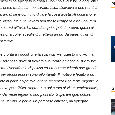
hesi ci ha spiegato in cosa Buonvino si distingue dagli altri:
P
 piace molto. La sua caratteristica distintiva è che non è il
ro di sé e convinto di fare la cosa giusta. Al contrario, è
 Nella vita e nel lavoro usa molto l’empatia e ha una vera
on è così diffusa. La sua dote principale è proprio quella di
to, a volte, sceglie di mettersi un po’ da parte, quasi di
 diversa”.
 è pronta a riscostruire la sua vita. Per questo motivo, ha
la Borghese dove si troverà a lavorare a fianco a Buonvino:
eme l’accademia di polizia ed erano considerati due grandi
er alcuni anni si sono allontanati. Il motivo è legato a un
 sente in parte colpevole, anche se senza una reale ragione, e
ova possibilità, soprattutto dal punto di vista sentimentale,
G
ondamente legata al suo passato. Superare quel dolore,
nel tempo, è per lei un percorso difficile”
, ha spiegato