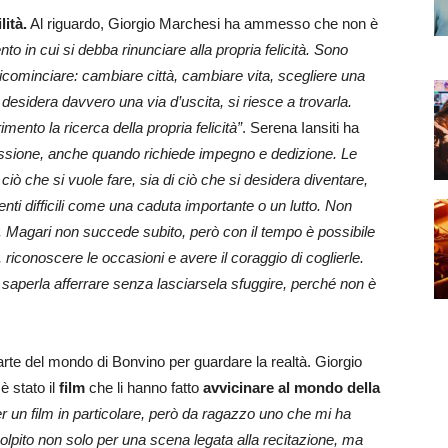
ità.
Al riguardo, Giorgio Marchesi ha ammesso che non è
 in cui si debba rinunciare alla propria felicità. Sono
cominciare: cambiare città, cambiare vita, scegliere una
 desidera davvero una via d’uscita, si riesce a trovarla.
ento la ricerca della propria felicità”
. Serena Iansiti ha
passione, anche quando richiede impegno e dedizione. Le
 ciò che si vuole fare, sia di ciò che si desidera diventare,
ti difficili come una caduta importante o un lutto. Non
i. Magari non succede subito, però con il tempo è possibile
riconoscere le occasioni e avere il coraggio di coglierle.
saperla afferrare senza lasciarsela sfuggire, perché non è
parte del mondo di Bonvino per guardare la realtà. Giorgio
è stato il
film
che li hanno fatto
avvicinare al mondo della
 un film in particolare, però da ragazzo uno che mi ha
olpito non solo per una scena legata alla recitazione, ma