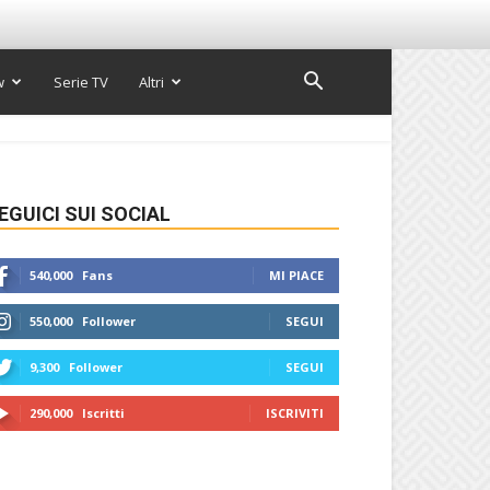
w
Serie TV
Altri
EGUICI SUI SOCIAL
540,000
Fans
MI PIACE
550,000
Follower
SEGUI
9,300
Follower
SEGUI
290,000
Iscritti
ISCRIVITI