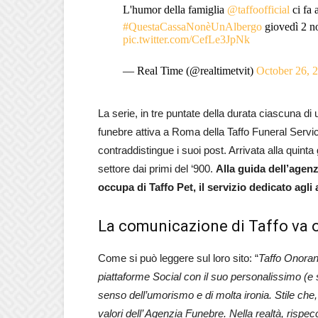
L'humor della famiglia
@taffoofficial
ci fa 
#QuestaCassaNonèUnAlbergo
giovedì 2 n
pic.twitter.com/CefLe3JpNk
— Real Time (@realtimetvit)
October 26, 
La serie, in tre puntate della durata ciascuna di
funebre attiva a Roma della Taffo Funeral Servi
contraddistingue i suoi post. Arrivata alla quint
settore dai primi del ‘900.
Alla guida dell’agenz
occupa di Taffo Pet, il servizio
dedicato agli 
La comunicazione di Taffo va o
Come si può leggere sul loro sito: “
Taffo Onoran
piattaforme Social con il suo personalissimo (e
senso dell’umorismo e di molta ironia. Stile che
valori dell’ Agenzia Funebre. Nella realtà, rispec