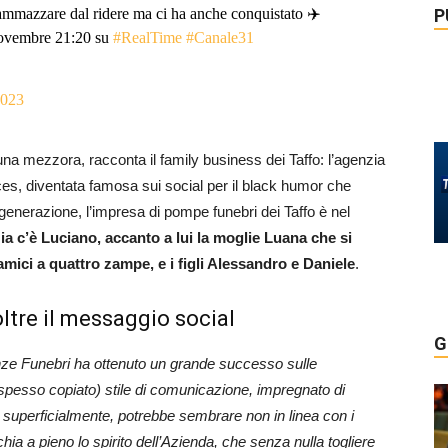
P
ammazzare dal ridere ma ci ha anche conquistato ✈️
ovembre 21:20 su
#RealTime
#Canale31
2023
 una mezzora, racconta il family business dei Taffo: l’agenzia
ces, diventata famosa sui social per il black humor che
a generazione, l’impresa di pompe funebri dei Taffo è nel
ia c’è Luciano, accanto a lui la moglie Luana che si
amici a quattro zampe, e i figli Alessandro e Daniele
.
ltre il messaggio social
G
ze Funebri ha ottenuto un grande successo sulle
 spesso copiato) stile di comunicazione, impregnato di
, superficialmente, potrebbe sembrare non in linea con i
chia a pieno lo spirito dell’Azienda, che senza nulla togliere