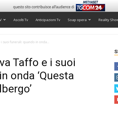
V
Ascolti Tv
Anticipazioni Tv
Soap opera
Reality Sho
 i suoi funerali: quando in onda...
S
va Taffo e i suoi
 in onda ‘Questa
lbergo’