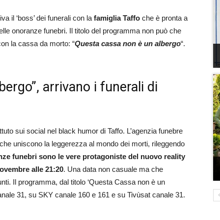
iva il ‘boss’ dei funerali con la
famiglia Taffo
che è pronta a
delle onoranze funebri. Il titolo del programma non può che
con la cassa da morto: “
Questa cassa non è un albergo
“.
rgo”, arrivano i funerali di
tuto sui social nel black humor di Taffo. L’agenzia funebre
 che uniscono la leggerezza al mondo dei morti, rileggendo
ze funebri sono le vere protagoniste del nuovo reality
novembre alle 21:20
. Una data non casuale ma che
unti. Il programma, dal titolo ‘Questa Cassa non è un
l canale 31, su SKY canale 160 e 161 e su Tivùsat canale 31.