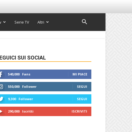
w
Serie TV
Altri
EGUICI SUI SOCIAL
540,000
Fans
MI PIACE
550,000
Follower
SEGUI
9,300
Follower
SEGUI
290,000
Iscritti
ISCRIVITI