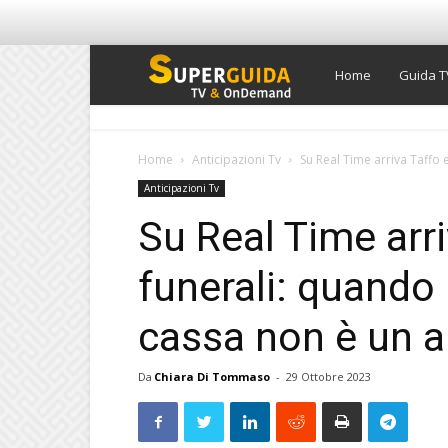
Super
Home
Guida T
Guida
Home
Anticipazioni Tv
Su Real Time arriva Taffo e
Anticipazioni Tv
TV
Su Real Time arri
funerali: quando
cassa non è un a
Da
Chiara Di Tommaso
-
29 Ottobre 2023