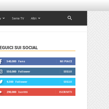
w
Serie TV
Altri
EGUICI SUI SOCIAL
540,000
Fans
MI PIACE
550,000
Follower
SEGUI
9,300
Follower
SEGUI
290,000
Iscritti
ISCRIVITI