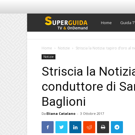
Super
Home
Guida T
Guida
Home
Notizie
Striscia la Notizia: tapiro d’oro a
Notizie
TV
Striscia la Notizi
conduttore di S
Baglioni
Da
Eliana Catalano
-
3 Ottobre 2017