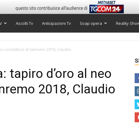
V
Ascolti Tv
Anticipazioni Tv
Soap opera
Reality Sho
l neo conduttore di Sanremo 2018, Claudio...
S
a: tapiro d’oro al neo
anremo 2018, Claudio