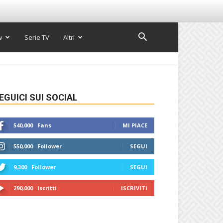
w
Serie TV
Altri
EGUICI SUI SOCIAL
540,000
Fans
MI PIACE
550,000
Follower
SEGUI
9,300
Follower
SEGUI
290,000
Iscritti
ISCRIVITI