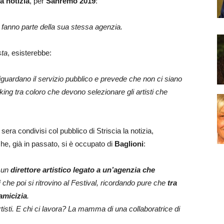
la notizia
, per
Sanremo 2019
:
he fanno parte della sua stessa agenzia.
sta
, esisterebbe:
 riguardano il servizio pubblico e prevede che non ci siano
ing tra coloro che devono selezionare gli artisti che
i sera condivisi col pubblico di Striscia la notizia,
he, già in passato, si è occupato di
Baglioni
:
e un
direttore artistico legato a un’agenzia che
i
che poi si ritrovino al Festival, ricordando pure che
tra
amicizia
.
 artisti. E chi ci lavora? La mamma di una collaboratrice di