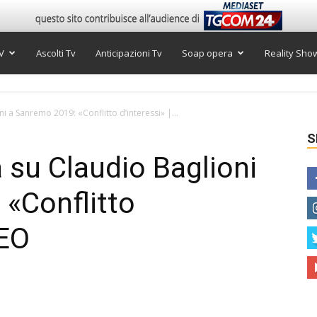
V
Ascolti Tv
Anticipazioni Tv
Soap opera
Reality Sho
oni a Sanremo 2019: «Conflitto d’interessi» |...
S
ia su Claudio Baglioni
«Conflitto
DEO