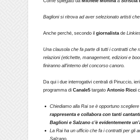
Come spiegato da
Michele Monina
a
Striscia 
Baglioni si ritrova ad aver selezionato artisti c
Anche perché, secondo il
giornalista
de
Linkie
Una clausola che fa parte di tutti i contratti che
relazioni (etichette, management, edizioni e book
finiranno all’interno del concorso canoro.
Da qui i due interrogativi centrali di Pinuccio, ier
programma di
Canale5
targato
Antonio Ricci
c
Chiediamo alla Rai se è opportuno sceglier
rappresenta e collabora con tanti cantant
Baglioni e Salzano c’è evidentemente un’
La Rai ha un ufficio che fa i contratti per gli
Salzano.