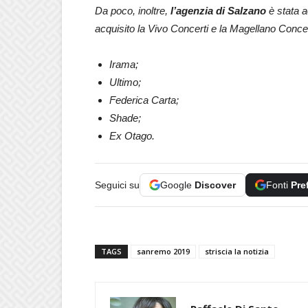
Da poco, inoltre,
l’agenzia di Salzano
è stata a
acquisito la Vivo Concerti e la Magellano Conce
Irama;
Ultimo;
Federica Carta;
Shade;
Ex Otago.
Seguici su
Google
Discover
Fonti
Pre
TAGS
sanremo 2019
striscia la notizia