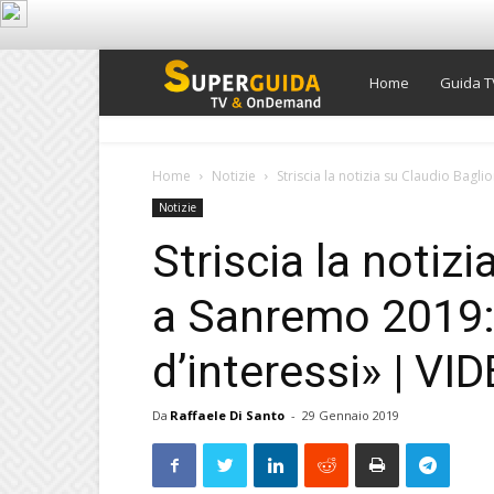
Super
Home
Guida T
Guida
Home
Notizie
Striscia la notizia su Claudio Bagli
Notizie
TV
Striscia la notiz
a Sanremo 2019: 
d’interessi» | VI
Da
Raffaele Di Santo
-
29 Gennaio 2019