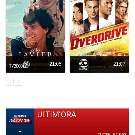
21:05
21:07
ULTIM'ORA
-
-
TUTTE LE NEWS