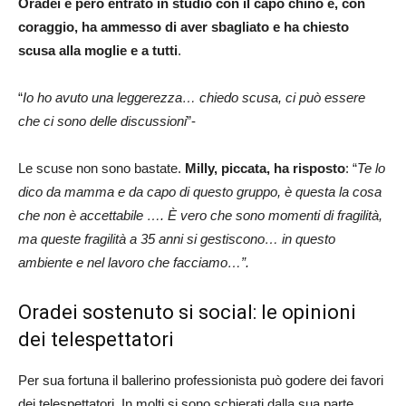
Oradei è però entrato in studio con il capo chino e, con
coraggio, ha ammesso di aver sbagliato e ha chiesto
scusa alla moglie e a tutti
.
“
Io ho avuto una leggerezza… chiedo scusa, ci può essere
che ci sono delle discussioni
”-
Le scuse non sono bastate.
Milly, piccata, ha risposto
: “
Te lo
dico da mamma e da capo di questo gruppo, è questa la cosa
che non è accettabile …. È vero che sono momenti di fragilità,
ma queste fragilità a 35 anni si gestiscono… in questo
ambiente e nel lavoro che facciamo…”.
Oradei sostenuto si social: le opinioni
dei telespettatori
Per sua fortuna il ballerino professionista può godere dei favori
dei telespettatori. In molti si sono schierati dalla sua parte.