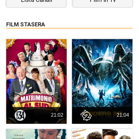
FILM STASERA
21:02
21:04