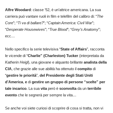
Alfre Woodard
: classe ‘52, è un’attrice americana. La sua
carriera può vantare ruoli in film e telefilm del calibro di: “
The
Core
”; “
Ti va di ballare?
”; “
Captain America: Civil War
”;
“
Desperate Housewives
”; “
True Blood
”; “
Grey’s Anatomy
”;
ecc…
Nello specifico la serie televisiva “
State of Affairs
”, racconta
le vicende di “
Charlie” (Charleston) Tucker
(interpretata da
Katherin Heigl
), una giovane e alquanto brillante
analista della
CIA
, che grazie alle sue abilità ha ottenuto il
compito
di
“
gestire le priorità
”,
del Presidente degli Stati Uniti
d’America
,
e
di
gestire un gruppo di persone “scelte” per
tale incarico
. La sua
vita
però è
sconvolta
da un
terribile
evento
che le segnerà per sempre la vita…
Se anche voi siete curiosi di scoprire di cosa si tratta, non vi