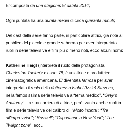
E’ composta da
una stagione
: E’
datata 2014
;
Ogni puntata ha una
durata media
di circa
quaranta minuti
;
Del cast della serie fanno parte, in particolare attrici, già note al
pubblico del piccolo e grande schermo per aver interpretato
ruoli in serie televisive e film più o meno noti, ecco alcuni nomi:
Katherine Heigl
(interpreta il ruolo della protagonista,
Charleston Tucker
): classe ‘78, è un’attrice e produttrice
cinematografica americana. E’ diventata
famosa
per aver
interpretato il
ruolo
della
dottoressa Isobel (Izzie) Stevens
,
nella famosissima serie televisiva a “tema medico”, “
Grey’s
Anatomy
”. La sua carriera di attrice, però, vanta anche ruoli in
film e serie televisive del calibro di: “
Molto incinta
”; “
Tre
all’improvviso
”; “
Roswell
”; “
Capodanno a New York
”; “
The
Twilight zone
”; ecc…