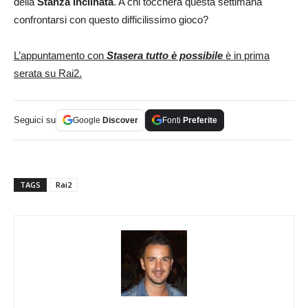
della
Stanza Inclinata
. A chi toccherà questa settimana
confrontarsi con questo difficilissimo gioco?
L’appuntamento con
Stasera tutto è possibile
è in prima
serata su Rai2.
Seguici su
Google
Discover
Fonti
Preferite
TAGS
Rai2