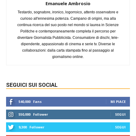
Emanuele Ambrosio
Testardo, sognatore, ironico, logorroico, attento osservatore e
curioso all'ennesima potenza. Campano di origini, ma alla
continua ricerca del suo posto nel mondo si laurea in Scienze
Politiche e contemporaneamente completa il percorso per
diventare Giornalista Pubblicista. Consumatore di dischi, tele-
dipendente, appassionato di cinema e serie tv. Diverse le
collaborazioni: dalla carta stampata fino al passaggio al
giornalismo online.
SEGUICI SUI SOCIAL
540,000
Fans
MI PIACE
550,000
Follower
SEGUI
9,300
Follower
SEGUI