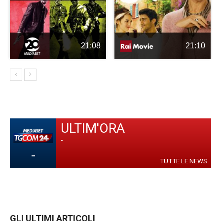
21:08
21:10
ULTIM'ORA
-
-
TUTTE LE NEWS
GLI ULTIMI ARTICOLI