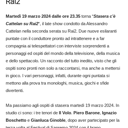
Rai2
Martedì 19 marzo 2024 dalle ore 23.35
torna “
Stasera c’è
Cattelan su Rai2
“, il late show condotto da Alessandro
Cattelan nella seconda serata su Rai2. Due nuove esilaranti
puntate con il conduttore pronto ad intrattenere e a far
compagnia ai telespettatori con interviste sorprendenti a
personaggi ed ospiti del mondo della televisione, della musica
e dello spettacolo. Un racconto del tutto inedito, visto che gli
ospiti sono pronti non solo a raccontarsi, ma anche a mettersi
in gioco. I vari personaggi, infatti, durante ogni puntata si
mettono alla prova tra monologhi, musica, giochi e sfide
divertenti.
Ma passiamo agli ospiti di stasera martedì 19 marzo 2024. In
studio ci sono: i tre tenori de
Il Volo
.
Piero Barone
,
Ignazio
Boschetto
e
Gianluca Ginoble
, dopo aver partecipato per la
terza volta al Festival di Sanremo 2024 con il brano