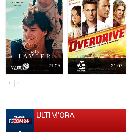
21:05
21:07
ULTIM'ORA
-
-