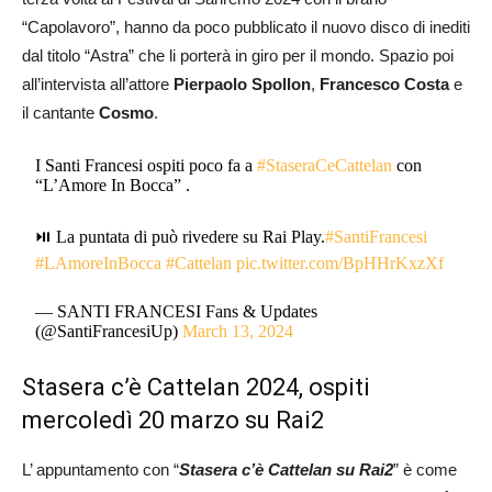
“Capolavoro”, hanno da poco pubblicato il nuovo disco di inediti
dal titolo “Astra” che li porterà in giro per il mondo. Spazio poi
all’intervista all’attore
Pierpaolo Spollon
,
Francesco Costa
e
il cantante
Cosmo
.
I Santi Francesi ospiti poco fa a
#StaseraCeCattelan
con
“L’Amore In Bocca” .
⏯️ La puntata di può rivedere su Rai Play.
#SantiFrancesi
#LAmoreInBocca
#Cattelan
pic.twitter.com/BpHHrKxzXf
— SANTI FRANCESI Fans & Updates
(@SantiFrancesiUp)
March 13, 2024
Stasera c’è Cattelan 2024, ospiti
mercoledì 20 marzo su Rai2
L’ appuntamento con “
Stasera c’è Cattelan su Rai2
” è come