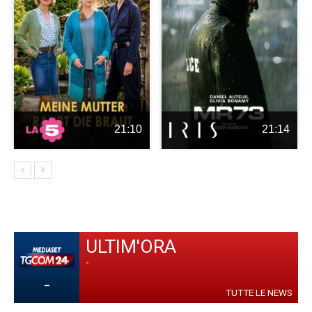
21:10
21:14
ULTIM'ORA
-
-
TUTTE LE NEWS