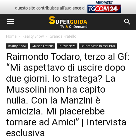
Home
Reality Show
Grande Fratello
Reality Show
Grande Fratello
In Evidenza
Le interviste in esclusiva
Raimondo Todaro, terzo al Gf:
“Mi aspettavo di uscire dopo
due giorni. Io stratega? La
Mussolini non ha capito
nulla. Con la Manzini è
amicizia. Mi piacerebbe
tornare ad Amici” | Intervista
esclusiva