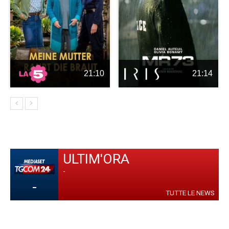
21:10
21:14
ULTIM'ORA
-
-
TUTTE LE NEWS