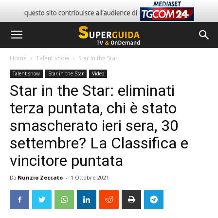
Home
Talent show
Star in the Star
Talent show
Star in the Star
Video
Star in the Star: eliminati
terza puntata, chi è stato
smascherato ieri sera, 30
settembre? La Classifica e
vincitore puntata
Da
Nunzio Zeccato
-
1 Ottobre 2021