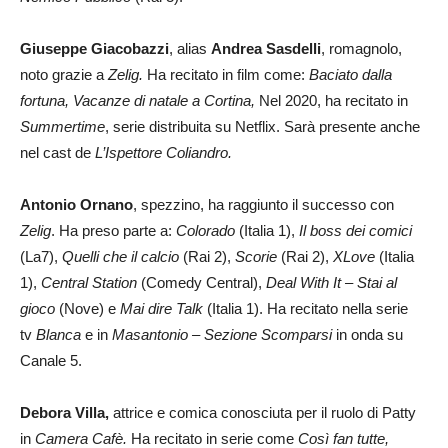
Giuseppe Giacobazzi
, alias
Andrea Sasdelli
, romagnolo,
noto grazie a
Zelig.
Ha recitato in film come:
Baciato dalla
fortuna, Vacanze di natale a Cortina,
Nel 2020, ha recitato in
Summertime
, serie distribuita su Netflix. Sarà presente anche
nel cast de
L’Ispettore Coliandro.
Antonio Ornano
, spezzino, ha raggiunto il successo con
Zelig
. Ha preso parte a:
Colorado
(Italia 1),
Il boss dei comici
(La7),
Quelli che il calcio
(Rai 2),
Scorie
(Rai 2),
XLove
(Italia
1),
Central Station
(Comedy Central),
Deal With It – Stai al
gioco
(Nove) e
Mai dire Talk
(Italia 1). Ha recitato nella serie
tv
Blanca
e in
Masantonio – Sezione Scomparsi
in onda su
Canale 5.
Debora Villa,
attrice e comica conosciuta per il ruolo di Patty
in
Camera Cafè.
Ha recitato in serie come
Così fan tutte,