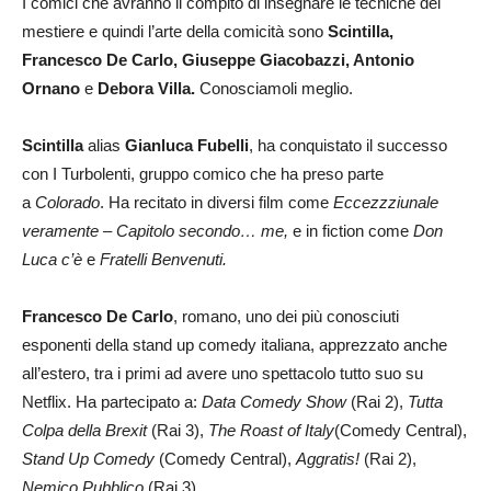
I comici che avranno il compito di insegnare le tecniche del
mestiere e quindi l’arte della comicità sono
Scintilla,
Francesco De Carlo, Giuseppe Giacobazzi, Antonio
Ornano
e
Debora Villa.
Conosciamoli meglio.
Scintilla
alias
Gianluca Fubelli
, ha conquistato il successo
con I Turbolenti, gruppo comico che ha preso parte
a
Colorado
. Ha recitato in diversi film come
Eccezzziunale
veramente – Capitolo secondo… me,
e in fiction come
Don
Luca c’è
e
Fratelli Benvenuti.
Francesco De Carlo
, romano, uno dei più conosciuti
esponenti della stand up comedy italiana, apprezzato anche
all’estero, tra i primi ad avere uno spettacolo tutto suo su
Netflix. Ha partecipato a:
Data Comedy Show
(Rai 2),
Tutta
Colpa della Brexit
(Rai 3),
The Roast of Italy
(Comedy Central),
Stand Up Comedy
(Comedy Central),
Aggratis!
(Rai 2),
Nemico Pubblico
(Rai 3).