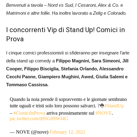
Benvenuti a tavola – Nord vs Sud, I Cesaroni, Alex & Co.
e
Matrimoni e altre follie.
Ha inoltre lavorato a
Zelig e
Colorado.
I concorrenti Vip di Stand Up! Comici in
Prova
I cinque comici professionisti si sfideranno per insegnare l’arte
della stand up comedy a
Filippo Magnini, Sara Simeoni, Jill
Cooper, Filippo Bisciglia, Stefania Orlando, Alessandro
Cecchi Paone, Giampiero Mughini, Awed, Giulia Salemi e
Tommaso Cassissa
.
Quando la noia prende il sopravvento e le giornate sembrano
tutte uguali e tristi solo loro possono salvarci. ?⛑️
#StandUp
–
#ComiciInProva
arriva prossimamente sul
#NOVE
.
pic.twitter.com/d9SG09WJ4G
— NOVE (@nove)
February 12, 2022