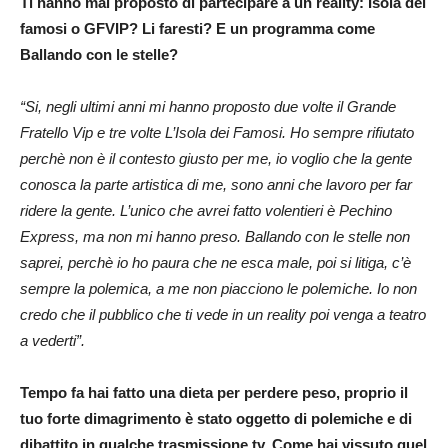
Ti hanno mai proposto di partecipare a un reality: Isola dei
famosi o GFVIP? Li faresti? E un programma come
Ballando con le stelle?
“Si, negli ultimi anni mi hanno proposto due volte il Grande
Fratello Vip e tre volte L’Isola dei Famosi. Ho sempre rifiutato
perchè non è il contesto giusto per me, io voglio che la gente
conosca la parte artistica di me, sono anni che lavoro per far
ridere la gente. L’unico che avrei fatto volentieri è Pechino
Express, ma non mi hanno preso. Ballando con le stelle non
saprei, perchè io ho paura che ne esca male, poi si litiga, c’è
sempre la polemica, a me non piacciono le polemiche. Io non
credo che il pubblico che ti vede in un reality poi venga a teatro
a vederti”.
Tempo fa hai fatto una dieta per perdere peso, proprio il
tuo forte dimagrimento è stato oggetto di polemiche e di
dibattito in qualche trasmissione tv. Come hai vissuto quel