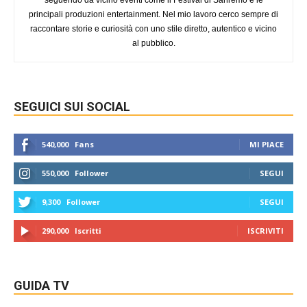
seguendo da vicino eventi come il Festival di Sanremo e le
principali produzioni entertainment. Nel mio lavoro cerco sempre di
raccontare storie e curiosità con uno stile diretto, autentico e vicino
al pubblico.
SEGUICI SUI SOCIAL
540,000
Fans
MI PIACE
550,000
Follower
SEGUI
9,300
Follower
SEGUI
290,000
Iscritti
ISCRIVITI
GUIDA TV