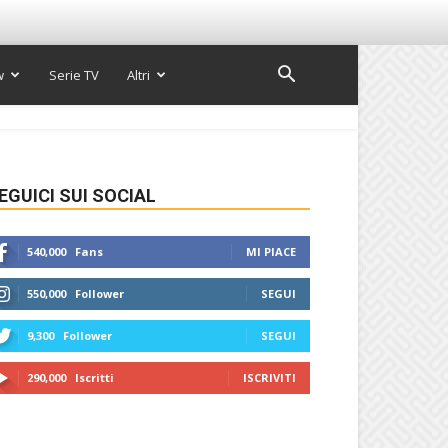
w
Serie TV
Altri
EGUICI SUI SOCIAL
540,000
Fans
MI PIACE
550,000
Follower
SEGUI
9,300
Follower
SEGUI
290,000
Iscritti
ISCRIVITI