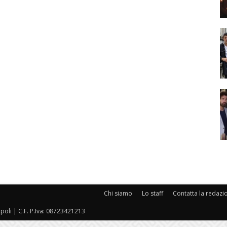
Chi siamo
Lo staff
Contatta la redazi
oli | C.F. P.Iva: 08723421213