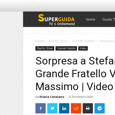
Super
Home
Guida T
Guida
Home
Reality Show
Grande Fratello
Sorpresa a
Reality Show
Grande Fratello
Video
TV
Sorpresa a Stefa
Grande Fratello Vi
Massimo | Video
Da
Eliana Catalano
-
12 Dicembre 2020