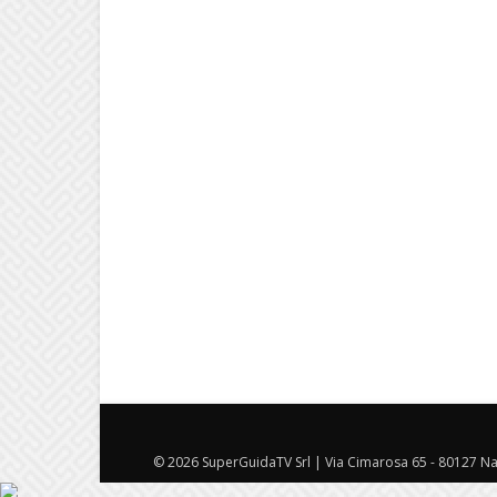
© 2026 SuperGuidaTV Srl | Via Cimarosa 65 - 80127 Nap