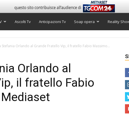
V
Ascolti Tv
Anticipazioni Tv
Soap opera
Reality Sho
 Stefania Orlando al Grande Fratello Vip, il fratello Fabio Massimo...
S
nia Orlando al
p, il fratello Fabio
 Mediaset