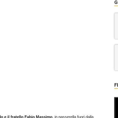
G
F
o e il fratello Fabio Massimo
, in passerella fuori dalla