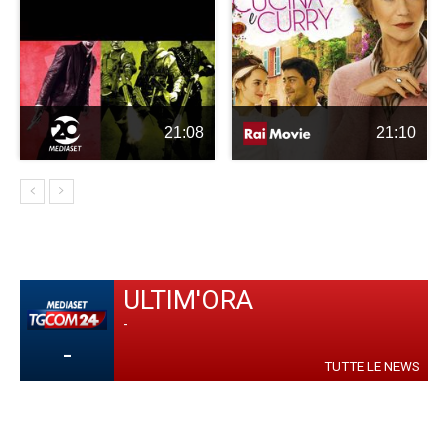
21:08
21:10
ULTIM'ORA
-
-
TUTTE LE NEWS