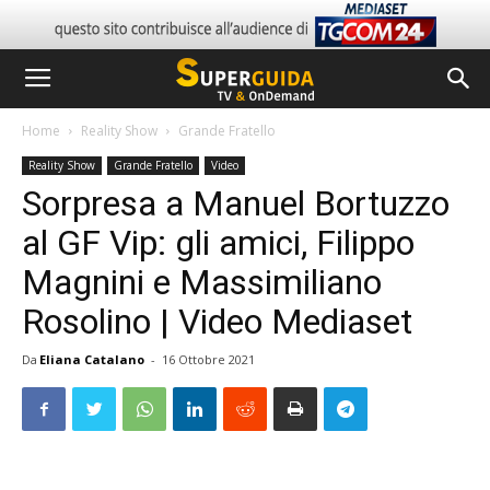
Home
Reality Show
Grande Fratello
Reality Show
Grande Fratello
Video
Sorpresa a Manuel Bortuzzo
al GF Vip: gli amici, Filippo
Magnini e Massimiliano
Rosolino | Video Mediaset
Da
Eliana Catalano
-
16 Ottobre 2021