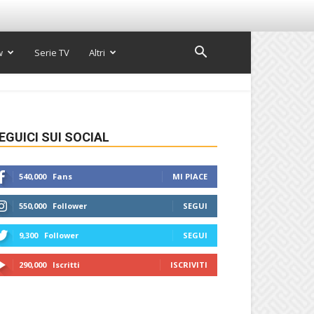
w
Serie TV
Altri
EGUICI SUI SOCIAL
540,000
Fans
MI PIACE
550,000
Follower
SEGUI
9,300
Follower
SEGUI
290,000
Iscritti
ISCRIVITI