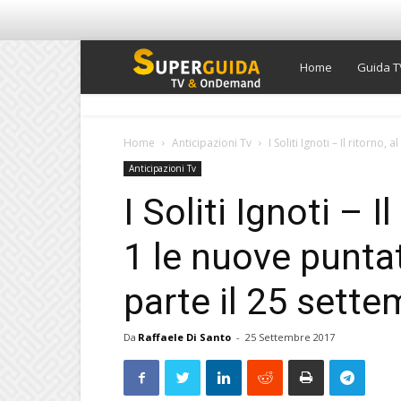
Super
Home
Guida T
Guida
Home
Anticipazioni Tv
I Soliti Ignoti – Il ritorno, al
Anticipazioni Tv
TV
I Soliti Ignoti – I
1 le nuove punta
parte il 25 sett
Da
Raffaele Di Santo
-
25 Settembre 2017