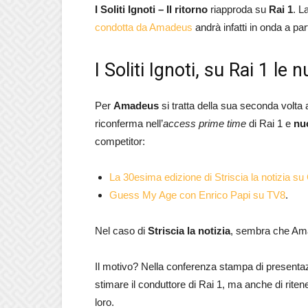
I Soliti Ignoti – Il ritorno
riapproda su
Rai 1
. L
condotta da Amadeus
andrà infatti in onda a par
I Soliti Ignoti, su Rai 1 
Per
Amadeus
si tratta della sua seconda volta
riconferma nell’
access prime time
di Rai 1 e
nu
competitor:
La 30esima edizione di Striscia la notizia su
Guess My Age con Enrico Papi su TV8
.
Nel caso di
Striscia la notizia
, sembra che Ama
Il motivo? Nella conferenza stampa di presenta
stimare il conduttore di Rai 1, ma anche di ritener
loro.