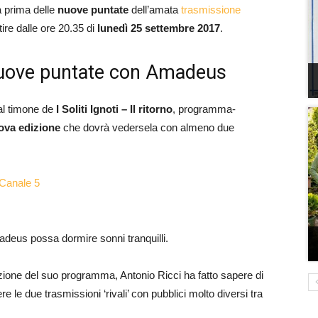
a prima delle
nuove puntate
dell’amata
trasmissione
tire dalle ore 20.35 di
lunedì 25 settembre 2017
.
le nuove puntate con Amadeus
 al timone de
I Soliti Ignoti – Il ritorno
, programma-
ova edizione
che dovrà vedersela con almeno due
 Canale 5
deus possa dormire sonni tranquilli.
zione del suo programma, Antonio Ricci ha fatto sapere di
e le due trasmissioni ‘rivali’ con pubblici molto diversi tra