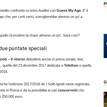
P
l’inedito confronto-scontro Auditel con
Guess My Age
. E’ il
 che, per certi versi, somiglierebbe almeno un po’ a
quello di erodere la share almeno un po’. Sarà così?
o due puntate speciali
gnoti – Il ritorno
debutterà anche in prima serata: due,
1, quella del 23 dicembre 2017 dedicata a
Telethon
e quella
 2018.
G
nche l’edizione 2017/2018 de I Soliti Ignoti viene registrata
rie in Roma e dà la possibilità ai vari
concorrenti
che
i 250.000 euro.