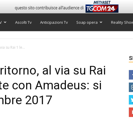
V
Ascolti Tv
Anticipazioni Tv
Soap opera
Reality Sho
 via su Rai 1 le...
S
l ritorno, al via su Rai
te con Amadeus: si
embre 2017