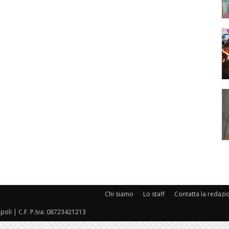
Chi siamo
Lo staff
Contatta la redazi
oli | C.F. P.Iva: 08723421213