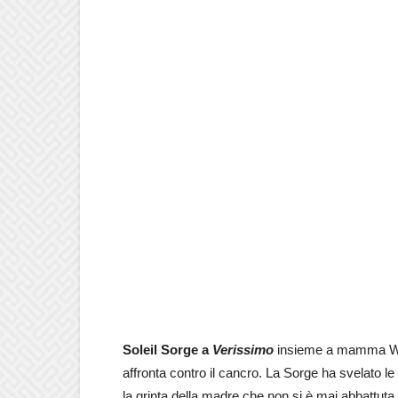
Soleil Sorge a
Verissimo
insieme a mamma Wend
affronta contro il cancro. La Sorge ha svelato le
la grinta della madre che non si è mai abbattut