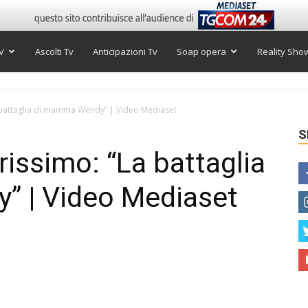
V
Ascolti Tv
Anticipazioni Tv
Soap opera
Reality Sho
a battaglia di mamma Wendy” | Video Mediaset
S
rissimo: “La battaglia
 | Video Mediaset