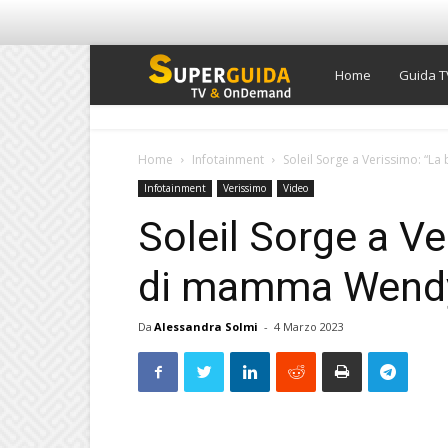
Super
Home
Guida T
Guida
Home
Infotainment
Soleil Sorge a Verissimo: “L
Infotainment
Verissimo
Video
TV
Soleil Sorge a Ve
di mamma Wendy”
Da
Alessandra Solmi
-
4 Marzo 2023