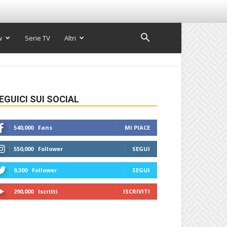
w
Serie TV
Altri
EGUICI SUI SOCIAL
540,000
Fans
MI PIACE
550,000
Follower
SEGUI
9,300
Follower
SEGUI
290,000
Iscritti
ISCRIVITI