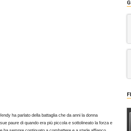
G
F
y ha parlato della battaglia che da anni la donna
 sue paure di quando era più piccola e sottolineato la forza e
a e ha sempre continuato a combattere e a starle affianco