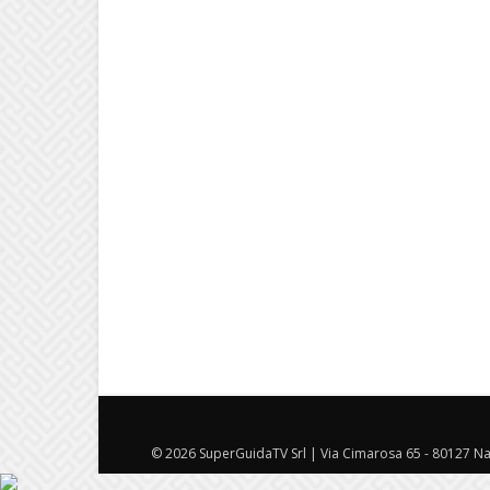
© 2026 SuperGuidaTV Srl | Via Cimarosa 65 - 80127 Nap