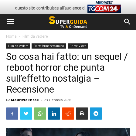
Home
Film da vedere
Film da vedere
Piattaforme streaming
Prime Video
So cosa hai fatto: un sequel /
reboot horror che punta
sull’effetto nostalgia –
Recensione
Da
Maurizio Encari
-
23 Gennaio 2026