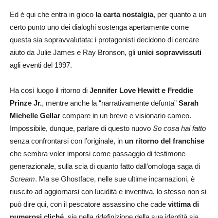
Ed è qui che entra in gioco
la carta nostalgia
, per quanto a un
certo punto uno dei dialoghi sostenga apertamente come
questa sia sopravvalutata: i protagonisti decidono di cercare
aiuto da Julie James e Ray Bronson, gli
unici sopravvissuti
agli eventi del 1997.
Ha così luogo il ritorno di
Jennifer Love Hewitt e Freddie
Prinze Jr.
, mentre anche la “narrativamente defunta”
Sarah
Michelle Gellar
compare in un breve e visionario cameo.
Impossibile, dunque, parlare di questo nuovo
So cosa hai fatto
senza confrontarsi con l’originale, in
un ritorno del franchise
che sembra voler imporsi come passaggio di testimone
generazionale, sulla scia di quanto fatto dall’omologa saga di
Scream
. Ma se Ghostface, nelle sue ultime incarnazioni, è
riuscito ad aggiornarsi con lucidità e inventiva, lo stesso non si
può dire qui, con il pescatore assassino che cade
vittima di
numerosi cliché
, sia nella ridefinizione della sua identità sia