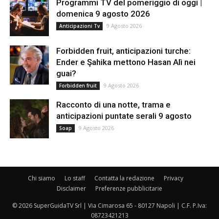
Programmi TV del pomeriggio di oggi |
domenica 9 agosto 2026
9 Agosto 2026
Anticipazioni Tv
Forbidden fruit, anticipazioni turche:
Ender e Şahika mettono Hasan Alì nei
guai?
9 Agosto 2026
Forbidden fruit
Racconto di una notte, trama e
anticipazioni puntate serali 9 agosto
9 Agosto 2026
Soap
Chi siamo
Lo staff
Contatta la redazione
Privacy
Disclaimer
Preferenze pubblicitarie
© 2026 SuperGuidaTV Srl | Via Cimarosa 65 - 80127 Napoli | C.F. P.Iva:
08723421213