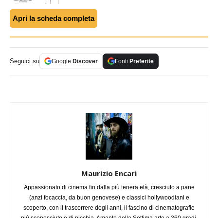
Apri la scheda completa
Seguici su
Google
Discover
Fonti
Preferite
Maurizio Encari
Appassionato di cinema fin dalla più tenera età, cresciuto a pane
(anzi focaccia, da buon genovese) e classici hollywoodiani e
scoperto, con il trascorrere degli anni, il fascino di cinematografie
più sconosciute e di nicchia. Amante della Settima arte a 360 gradi,