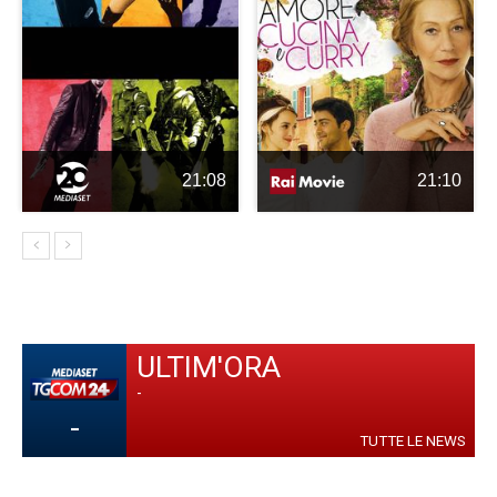
21:08
21:10
ULTIM'ORA
-
-
TUTTE LE NEWS