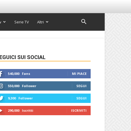
w
Serie TV
Altri
EGUICI SUI SOCIAL
540,000
Fans
MI PIACE
550,000
Follower
SEGUI
9,300
Follower
SEGUI
290,000
Iscritti
ISCRIVITI