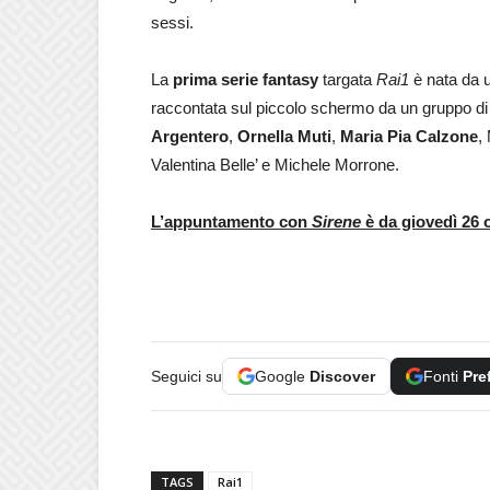
sessi.
La
prima serie fantasy
targata
Rai1
è nata da 
raccontata sul piccolo schermo da un gruppo di a
Argentero
,
Ornella Muti
,
Maria Pia Calzone
,
Valentina Belle’ e Michele Morrone.
L’appuntamento con
Sirene
è da giovedì 26 o
Seguici su
Google
Discover
Fonti
Pre
TAGS
Rai1