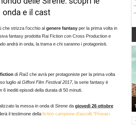
mondo delle Sirene: scopri le
 onda e il cast
ai che strizza l’occhio al
genere fantasy
per la prima volta in
levisiva fantasy prodotta Rai Fiction con Cross Production e
o andrà in onda, la trama e chi saranno i protagonisti.
fiction
di
Rai1
che avrà per protagoniste per la prima volta
so luglio al
Giffoni Film Festival 2017
, la serie fantasy è
6 inediti episodi della durata di 50 minuti.
ializzato la messa in onda di
Sirene
da
giovedì 26 ottobre
derà il testimone della
fiction campione d’ascolti “Provaci