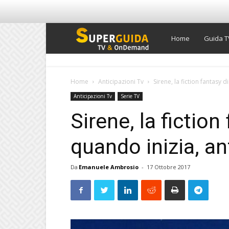
Super
Home
Guida T
Guida
Home
Anticipazioni Tv
Sirene, la fiction fantasy d
Anticipazioni Tv
Serie TV
TV
Sirene, la fiction
quando inizia, ant
Da
Emanuele Ambrosio
-
17 Ottobre 2017