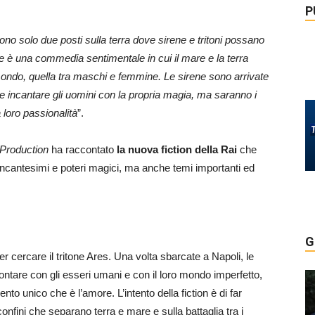
P
ono solo due posti sulla terra dove sirene e tritoni possano
e è una commedia sentimentale in cui il mare e la terra
 mondo, quella tra maschi e femmine. Le sirene sono arrivate
e e incantare gli uomini con la propria magia, ma saranno i
 loro passionalità
”.
Production
ha raccontato
la nuova fiction della Rai
che
ncantesimi e poteri magici, ma anche temi importanti ed
G
 cercare il tritone Ares. Una volta sbarcate a Napoli, le
ntare con gli esseri umani e con il loro mondo imperfetto,
o unico che è l’amore. L’intento della fiction è di far
onfini che separano terra e mare e sulla battaglia tra i