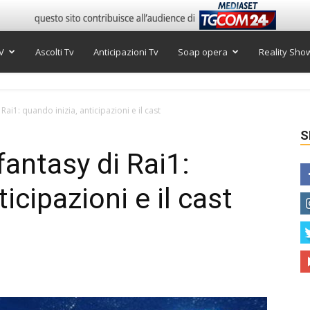
V
Ascolti Tv
Anticipazioni Tv
Soap opera
Reality Sho
i Rai1: quando inizia, anticipazioni e il cast
S
 fantasy di Rai1:
icipazioni e il cast