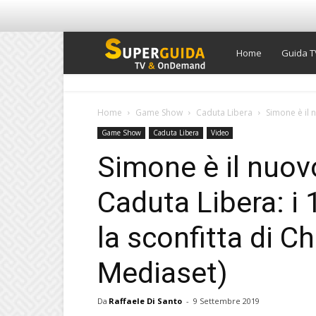
Super
Home
Guida T
Guida
Home
Game Show
Caduta Libera
Simone è il 
Game Show
Caduta Libera
Video
TV
Simone è il nuov
Caduta Libera: i 
la sconfitta di Ch
Mediaset)
Da
Raffaele Di Santo
-
9 Settembre 2019