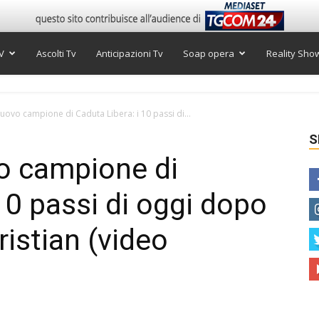
V
Ascolti Tv
Anticipazioni Tv
Soap opera
Reality Sho
nuovo campione di Caduta Libera: i 10 passi di...
S
o campione di
10 passi di oggi dopo
ristian (video