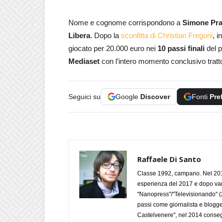
Nome e cognome corrispondono a
Simone Pra
Libera
. Dopo la
sconfitta di Christian Fregoni
, i
giocato per 20.000 euro nei
10 passi finali
del p
Mediaset
con l’intero momento conclusivo tratt
Seguici su
Google
Discover
Fonti
Pre
Raffaele Di Santo
Classe 1992, campano. Nel 2019
esperienza del 2017 e dopo varie 
"Nanopress"/"Televisionando" (
passi come giornalista e blogge
Castelvenere", nel 2014 conseg