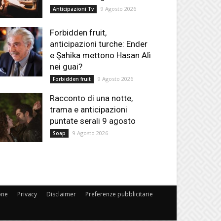
9 Agosto 2026
Anticipazioni Tv
Forbidden fruit,
anticipazioni turche: Ender
e Şahika mettono Hasan Alì
nei guai?
9 Agosto 2026
Forbidden fruit
Racconto di una notte,
trama e anticipazioni
puntate serali 9 agosto
9 Agosto 2026
Soap
one
Privacy
Disclaimer
Preferenze pubblicitarie