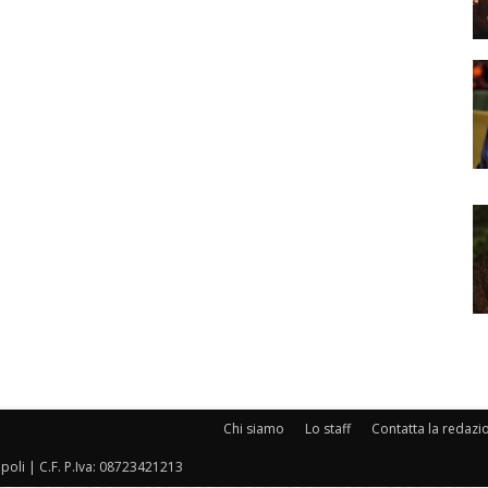
Chi siamo
Lo staff
Contatta la redazi
oli | C.F. P.Iva: 08723421213