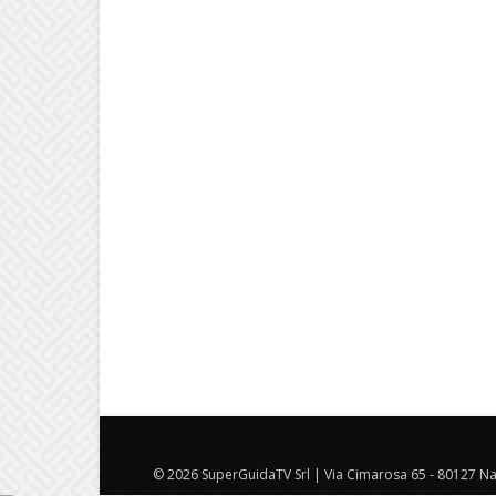
© 2026 SuperGuidaTV Srl | Via Cimarosa 65 - 80127 Nap