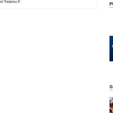
li "Federico II".
P
G