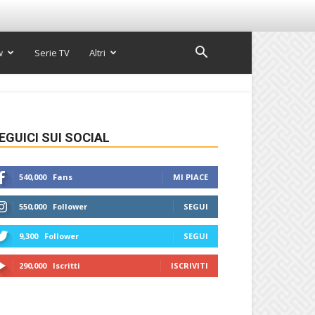
w
Serie TV
Altri
EGUICI SUI SOCIAL
540,000
Fans
MI PIACE
550,000
Follower
SEGUI
9,300
Follower
SEGUI
290,000
Iscritti
ISCRIVITI