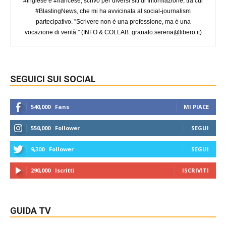
#inglese e #francese, scrivo per diversi siti di Informazione, tra cui
#BlastingNews, che mi ha avvicinata al social-journalism
partecipativo. ''Scrivere non è una professione, ma è una
vocazione di verità.'' (INFO & COLLAB:
granato.serena@libero.it
)
SEGUICI SUI SOCIAL
540,000
Fans
MI PIACE
550,000
Follower
SEGUI
9,300
Follower
SEGUI
290,000
Iscritti
ISCRIVITI
GUIDA TV