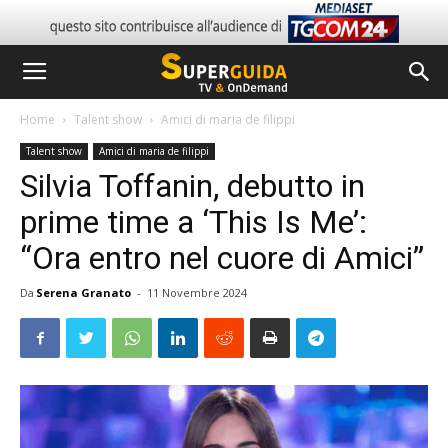
Home
Talent show
Amici di maria de filippi
Talent show
Amici di maria de filippi
Silvia Toffanin, debutto in
prime time a ‘This Is Me’:
“Ora entro nel cuore di Amici”
Da
Serena Granato
-
11 Novembre 2024