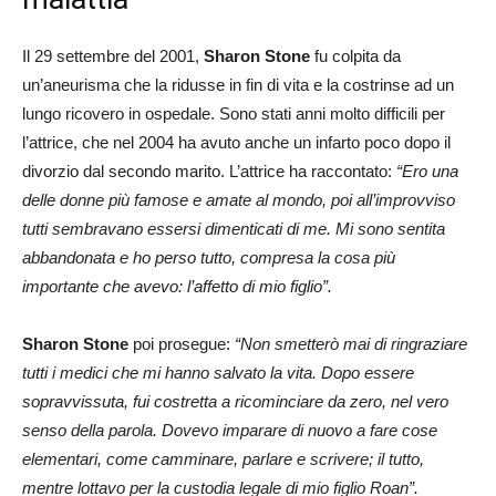
Il 29 settembre del 2001,
Sharon Stone
fu colpita da
un’aneurisma che la ridusse in fin di vita e la costrinse ad un
lungo ricovero in ospedale. Sono stati anni molto difficili per
l’attrice, che nel 2004 ha avuto anche un infarto poco dopo il
divorzio dal secondo marito. L’attrice ha raccontato:
“Ero una
delle donne più famose e amate al mondo, poi all’improvviso
tutti sembravano essersi dimenticati di me. Mi sono sentita
abbandonata e ho perso tutto, compresa la cosa più
importante che avevo: l’affetto di mio figlio”.
Sharon Stone
poi prosegue:
“Non smetterò mai di ringraziare
tutti i medici che mi hanno salvato la vita. Dopo essere
sopravvissuta, fui costretta a ricominciare da zero, nel vero
senso della parola. Dovevo imparare di nuovo a fare cose
elementari, come camminare, parlare e scrivere; il tutto,
mentre lottavo per la custodia legale di mio figlio Roan”.