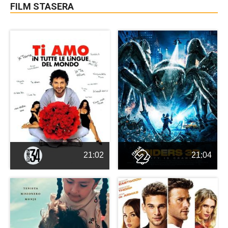
FILM STASERA
21:02
21:04