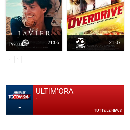
21:05
21:07
ULTIM'ORA
-
-
TUTTE LE NEWS