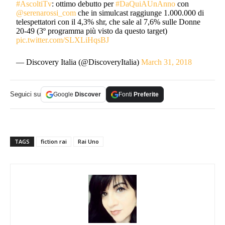
#AscoltiTv
: ottimo debutto per
#DaQuiAUnAnno
con
@serenarossi_com
che in simulcast raggiunge 1.000.000 di
telespettatori con il 4,3% shr, che sale al 7,6% sulle Donne
20-49 (3º programma più visto da questo target)
pic.twitter.com/SLXLiHqsBJ
— Discovery Italia (@DiscoveryItalia)
March 31, 2018
Seguici su
Google
Discover
Fonti
Preferite
TAGS
fiction rai
Rai Uno