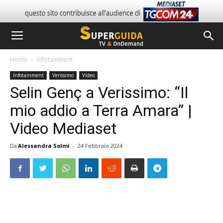
Home
Infotainment
Infotainment
Verissimo
Video
Selin Genç a Verissimo: “Il
mio addio a Terra Amara” |
Video Mediaset
Da
Alessandra Solmi
-
24 Febbraio 2024