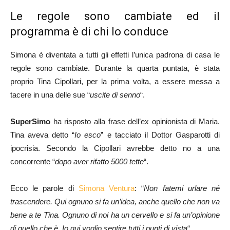
Le regole sono cambiate ed il
programma è di chi lo conduce
Simona è diventata a tutti gli effetti l’unica padrona di casa le
regole sono cambiate. Durante la quarta puntata, è stata
proprio Tina Cipollari, per la prima volta, a essere messa a
tacere in una delle sue “
uscite di senno
“.
SuperSimo
ha risposto alla frase dell’ex opinionista di Maria.
Tina aveva detto “
Io esco
” e tacciato il Dottor Gasparotti di
ipocrisia. Secondo la Cipollari avrebbe detto no a una
concorrente “
dopo aver rifatto 5000 tette
“.
Ecco le parole di
Simona Ventura
: “
Non fatemi urlare né
trascendere. Qui ognuno si fa un’idea, anche quello che non va
bene a te Tina. Ognuno di noi ha un cervello e si fa un’opinione
di quello che è. Io qui voglio sentire tutti i punti di vista
“.