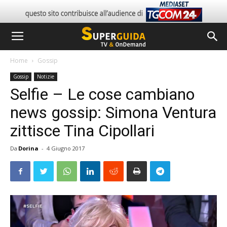
Home
Gossip
Gossip
Notizie
Selfie – Le cose cambiano
news gossip: Simona Ventura
zittisce Tina Cipollari
Da
Dorina
-
4 Giugno 2017