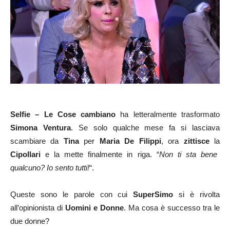
Selfie – Le Cose cambiano
ha letteralmente trasformato
Simona Ventura
. Se solo qualche mese fa si lasciava
scambiare da
Tina
per
Maria De
Filippi
, ora
zittisce
la
Cipollari
e la mette finalmente in riga. “
Non ti sta
bene
qualcuno? Io sento tutti!
“.
Queste sono le parole con cui
SuperSimo
si è rivolta
all’opinionista di
Uomini e Donne
. Ma cosa è successo tra le
due donne?