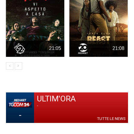
21:05
21:08
ULTIM'ORA
-
-
TUTTE LE NEWS