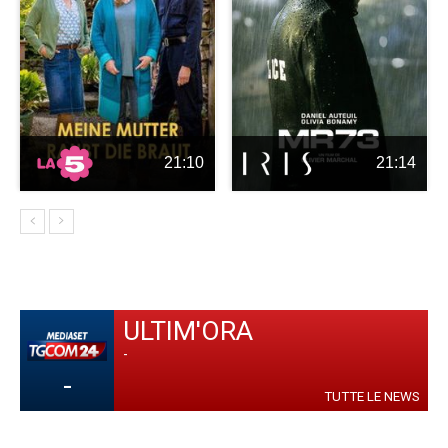
21:10
21:14
ULTIM'ORA
-
-
TUTTE LE NEWS