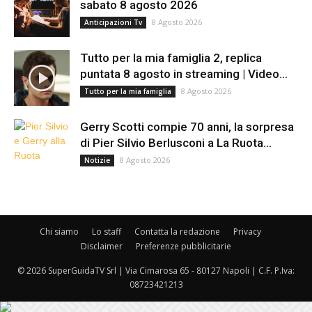
sabato 8 agosto 2026
8 Agosto 2026
Anticipazioni Tv
Tutto per la mia famiglia 2, replica
puntata 8 agosto in streaming | Video...
8 Agosto 2026
Tutto per la mia famiglia
Gerry Scotti compie 70 anni, la sorpresa
di Pier Silvio Berlusconi a La Ruota...
8 Agosto 2026
Notizie
Chi siamo
Lo staff
Contatta la redazione
Privacy
Disclaimer
Preferenze pubblicitarie
© 2026 SuperGuidaTV Srl | Via Cimarosa 65 - 80127 Napoli | C.F. P.Iva:
08723421213