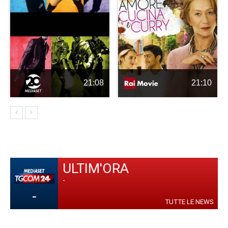
21:08
21:10
ULTIM'ORA
-
-
TUTTE LE NEWS