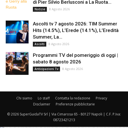
di Pier Silvio Berlusconi a La Ruota...
8 Agosto 2026
Notizie
Ascolti tv 7 agosto 2026: TIM Summer
Hits (14.5%), L’Erede (14.1%), L’Eredità
Summer, La...
8 Agosto 2026
Ascolti
Programmi TV del pomeriggio di oggi |
sabato 8 agosto 2026
8 Agosto 2026
Anticipazioni Tv
Chi siamo
Lo staff
Contatta la redazione
Privacy
Disclaimer
Preferenze pubblicitarie
© 2026 SuperGuidaTV Srl | Via Cimarosa 65 - 80127 Napoli | C.F. P.Iva:
08723421213