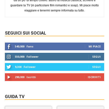
da un po' di tempo coltivo: adoro la musica classica, scrivere e
guardare la TV (in particolare film romantici e soap). Mi piace molto
viaggiare e tenermi sempre informata su tutto.
SEGUICI SUI SOCIAL
540,000
Fans
MI PIACE
550,000
Follower
SEGUI
9,300
Follower
SEGUI
290,000
Iscritti
ISCRIVITI
GUIDA TV