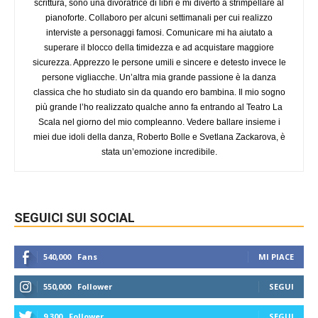
scrittura, sono una divoratrice di libri e mi diverto a strimpellare al
pianoforte. Collaboro per alcuni settimanali per cui realizzo
interviste a personaggi famosi. Comunicare mi ha aiutato a
superare il blocco della timidezza e ad acquistare maggiore
sicurezza. Apprezzo le persone umili e sincere e detesto invece le
persone vigliacche. Un’altra mia grande passione è la danza
classica che ho studiato sin da quando ero bambina. Il mio sogno
più grande l’ho realizzato qualche anno fa entrando al Teatro La
Scala nel giorno del mio compleanno. Vedere ballare insieme i
miei due idoli della danza, Roberto Bolle e Svetlana Zackarova, è
stata un’emozione incredibile.
SEGUICI SUI SOCIAL
540,000
Fans
MI PIACE
550,000
Follower
SEGUI
9,300
Follower
SEGUI