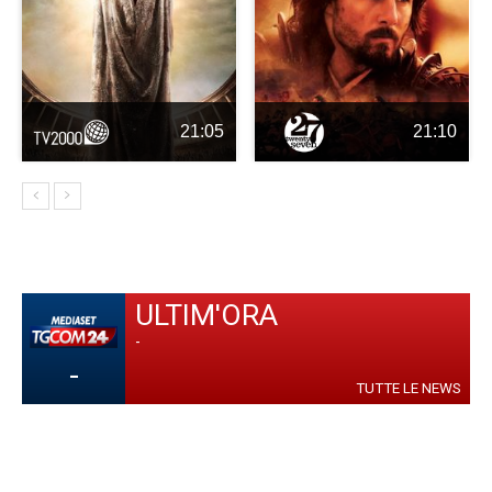
21:05
21:10
ULTIM'ORA
-
-
TUTTE LE NEWS