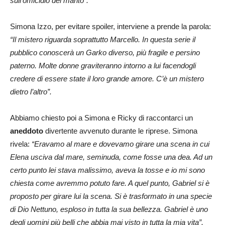
sull’omicidio del marito”.
Simona Izzo, per evitare spoiler, interviene a prende la parola:
“Il mistero riguarda soprattutto Marcello. In questa serie il
pubblico conoscerà un Garko diverso, più fragile e persino
paterno. Molte donne graviteranno intorno a lui facendogli
credere di essere state il loro grande amore. C’è un mistero
dietro l’altro”.
Abbiamo chiesto poi a Simona e Ricky di raccontarci un
aneddoto
divertente avvenuto durante le riprese. Simona
rivela:
“Eravamo al mare e dovevamo girare una scena in cui
Elena usciva dal mare, seminuda, come fosse una dea. Ad un
certo punto lei stava malissimo, aveva la tosse e io mi sono
chiesta come avremmo potuto fare. A quel punto, Gabriel si è
proposto per girare lui la scena. Si è trasformato in una specie
di Dio Nettuno, esploso in tutta la sua bellezza. Gabriel è uno
degli uomini più belli che abbia mai visto in tutta la mia vita”.