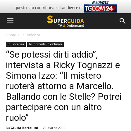
Home
In Evidenza
In Evidenza
Le interviste in esclusiva
“Se potessi dirti addio”,
intervista a Ricky Tognazzi e
Simona Izzo: “Il mistero
ruoterà attorno a Marcello.
Ballando con le Stelle? Potrei
partecipare con un altro
ruolo”
Da
Giulia Bertollini
-
29 Marzo 2024