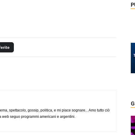
P
ferite
G
nema, spettacolo, gossip, politica, e mi piace sognare... Amo tutto ciò
via web seguo programmi americani e argentini.