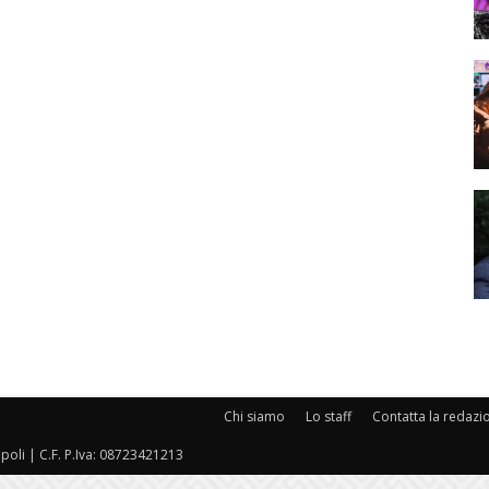
Chi siamo
Lo staff
Contatta la redazi
oli | C.F. P.Iva: 08723421213