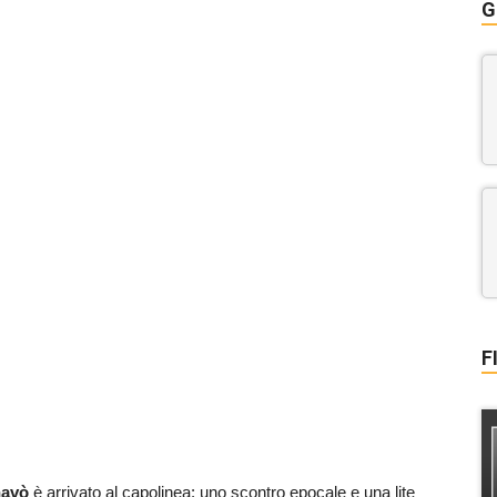
G
F
navò
è arrivato al capolinea: uno scontro epocale e una lite