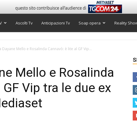
V
Ascolti Tv
Anticipazioni Tv
Soap opera
Reality Sho
a Dayane Mello e Rosalinda Cannavò: è lite al GF Vip...
S
ne Mello e Rosalinda
l GF Vip tra le due ex
Mediaset