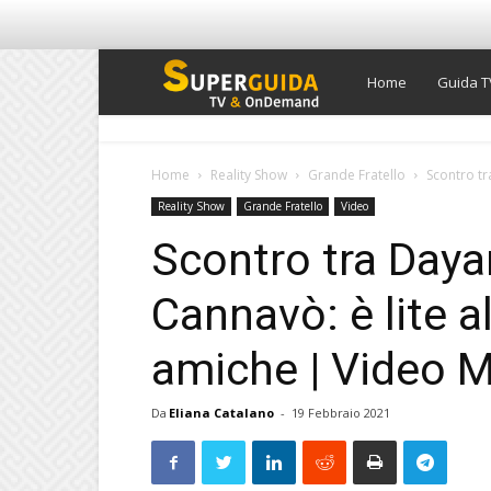
Super
Home
Guida T
Guida
Home
Reality Show
Grande Fratello
Scontro tr
Reality Show
Grande Fratello
Video
TV
Scontro tra Daya
Cannavò: è lite a
amiche | Video 
Da
Eliana Catalano
-
19 Febbraio 2021