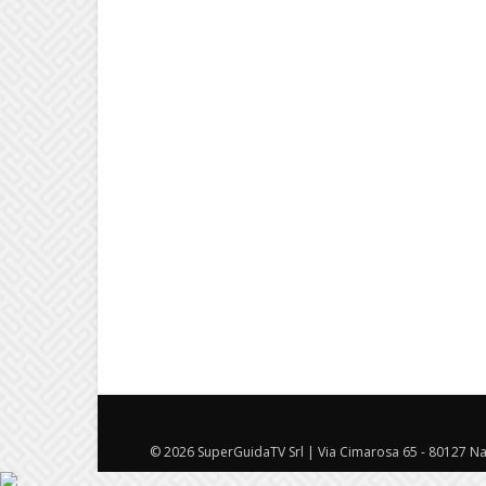
© 2026 SuperGuidaTV Srl | Via Cimarosa 65 - 80127 Nap