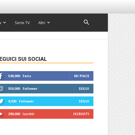
w
Serie TV
Altri
EGUICI SUI SOCIAL
540,000
Fans
MI PIACE
550,000
Follower
SEGUI
9,300
Follower
SEGUI
290,000
Iscritti
ISCRIVITI