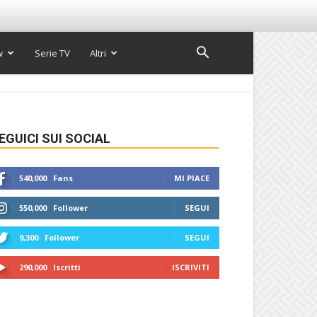
w
Serie TV
Altri
EGUICI SUI SOCIAL
540,000
Fans
MI PIACE
550,000
Follower
SEGUI
9,300
Follower
SEGUI
290,000
Iscritti
ISCRIVITI