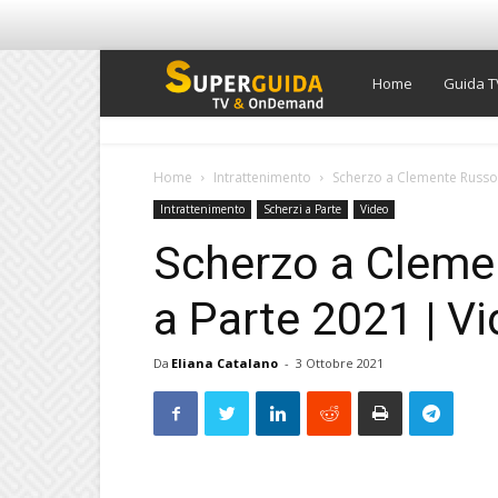
Super
Home
Guida T
Guida
Home
Intrattenimento
Scherzo a Clemente Russo 
Intrattenimento
Scherzi a Parte
Video
TV
Scherzo a Cleme
a Parte 2021 | V
Da
Eliana Catalano
-
3 Ottobre 2021