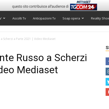
V
Ascolti Tv
Anticipazioni Tv
Soap opera
Reality Sho
a Scherzi a Parte 2021 | Video Mediaset
S
nte Russo a Scherzi
ideo Mediaset