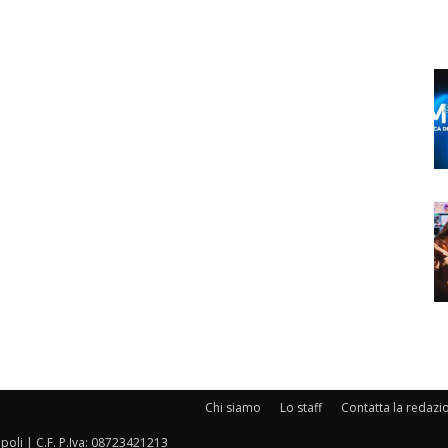
Chi siamo
Lo staff
Contatta la redazi
oli | C.F. P.Iva: 08723421213