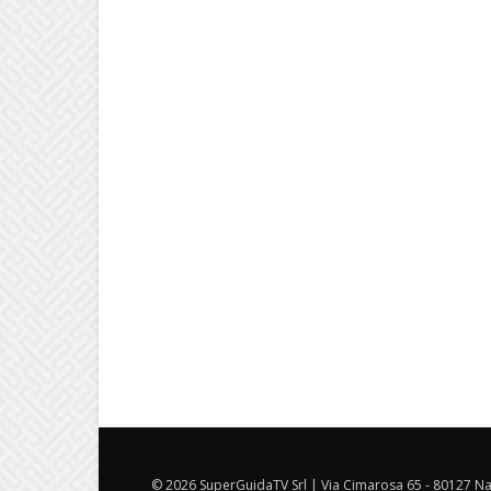
© 2026 SuperGuidaTV Srl | Via Cimarosa 65 - 80127 Nap