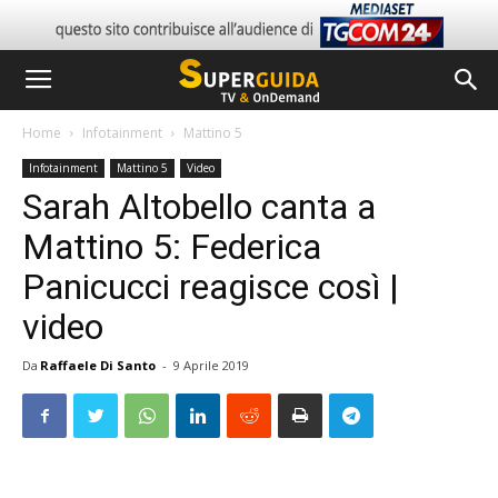
Home
Infotainment
Mattino 5
Infotainment
Mattino 5
Video
Sarah Altobello canta a
Mattino 5: Federica
Panicucci reagisce così |
video
Da
Raffaele Di Santo
-
9 Aprile 2019