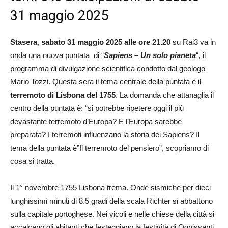
31 maggio 2025
Stasera
,
sabato 31 maggio 2025 alle ore 21.20
su Rai3 va in
onda una nuova puntata di “
Sapiens – Un solo pianeta
“, il
programma di divulgazione scientifica condotto dal geologo
Mario Tozzi. Questa sera il tema centrale della puntata è il
terremoto di Lisbona del 1755
. La domanda che attanaglia il
centro della puntata è: “si potrebbe ripetere oggi il più
devastante terremoto d’Europa? E l’Europa sarebbe
preparata? I terremoti influenzano la storia dei Sapiens? Il
tema della puntata è”Il terremoto del pensiero”, scopriamo di
cosa si tratta.
Il 1° novembre 1755 Lisbona trema. Onde sismiche per dieci
lunghissimi minuti di 8.5 gradi della scala Richter si abbattono
sulla capitale portoghese. Nei vicoli e nelle chiese della città si
accalcano gli abitanti che festeggiano la festività di Ognissanti.