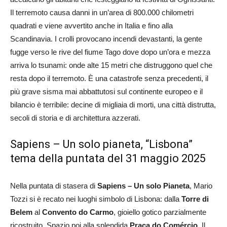
Il terremoto causa danni in un’area di 800.000 chilometri
quadrati e viene avvertito anche in Italia e fino alla
Scandinavia. I crolli provocano incendi devastanti, la gente
fugge verso le rive del fiume Tago dove dopo un’ora e mezza
arriva lo tsunami: onde alte 15 metri che distruggono quel che
resta dopo il terremoto. È una catastrofe senza precedenti, il
più grave sisma mai abbattutosi sul continente europeo e il
bilancio è terribile: decine di migliaia di morti, una città distrutta,
secoli di storia e di architettura azzerati.
Sapiens – Un solo pianeta, “Lisbona”
tema della puntata del 31 maggio 2025
Nella puntata di stasera di
Sapiens – Un solo Pianeta
, Mario
Tozzi si è recato nei luoghi simbolo di Lisbona: dalla
Torre di
Belem
al
Convento do Carmo
, gioiello gotico parzialmente
ricostruito. Spazio poi alla splendida
Praça do Comércio
. Il