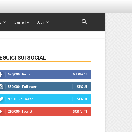
w
Serie TV
Altri
EGUICI SUI SOCIAL
540,000
Fans
MI PIACE
550,000
Follower
SEGUI
9,300
Follower
SEGUI
290,000
Iscritti
ISCRIVITI