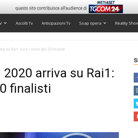
V
Ascolti Tv
Anticipazioni Tv
Soap opera
Reality Sho
a su Rai1: ecco i nomi dei 20 finalisti
S
2020 arriva su Rai1:
 finalisti