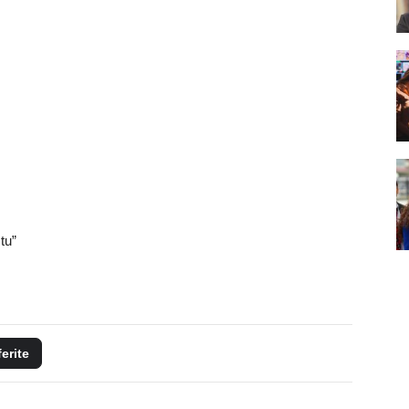
tu”
ferite