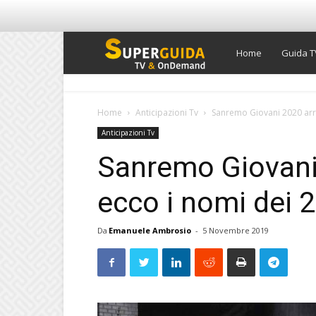
Super
Home
Guida T
Guida
Home
Anticipazioni Tv
Sanremo Giovani 2020 arriv
Anticipazioni Tv
TV
Sanremo Giovani 
ecco i nomi dei 20
Da
Emanuele Ambrosio
-
5 Novembre 2019