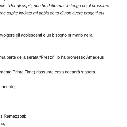
eus:
“Per gli ospiti, non ho detto mai ‘lo tengo per il prossimo
he ospite invitato mi abbia detto di non avere progetti sul
lgere gli adolescenti è un bisogno primario nella
rima parte della serata “Presto”, lo ha promesso Amadeus
tenimento Prime Time) riassume cosa accadrà stasera.
rmanente;
os Ramazzotti;
ne;