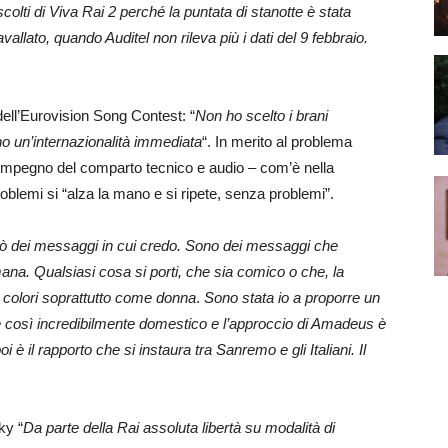
colti di Viva Rai 2 perché la puntata di stanotte è stata
llato, quando Auditel non rileva più i dati del 9 febbraio.
dell’Eurovision Song Contest: “
Non ho scelto i brani
 un’internazionalità immediata
“. In merito al problema
l’impegno del comparto tecnico e audio – com’è nella
blemi si “alza la mano e si ripete, senza problemi”.
ò dei messaggi in cui credo. Sono dei messaggi che
ana. Qualsiasi cosa si porti, che sia comico o che, la
i colori soprattutto come donna
.
Sono stata io a proporre un
è così incredibilmente domestico e l’approccio di Amadeus è
 è il rapporto che si instaura tra Sanremo e gli Italiani. Il
ky “
Da parte della Rai assoluta libertà su modalità di