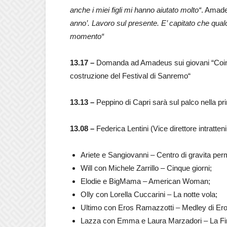
anche i miei figli mi hanno aiutato molto“
. Amad
anno’. Lavoro sul presente. E’ capitato che qualc
momento“
13.17 –
Domanda ad Amadeus sui giovani “Coinvo
costruzione del Festival di Sanremo“
13.13 –
Peppino di Capri sarà sul palco nella p
13.08 –
Federica Lentini (Vice direttore intrat
Ariete e Sangiovanni – Centro di gravita pe
Will con Michele Zarrillo – Cinque giorni;
Elodie e BigMama – American Woman;
Olly con Lorella Cuccarini – La notte vola;
Ultimo con Eros Ramazzotti – Medley di Er
Lazza con Emma e Laura Marzadori – La Fi