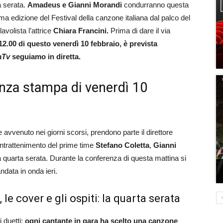
a serata.
Amadeus e Gianni Morandi
condurranno questa
ma edizione del Festival della canzone italiana dal palco del
avolista l’attrice
Chiara Francini.
Prima di dare il via
 12.00 di questo venerdì 10 febbraio, è prevista
aTv
seguiamo in diretta.
nza stampa di venerdì 10
vvenuto nei giorni scorsi, prendono parte il direttore
ll’intrattenimento del prime time
Stefano
Coletta
,
Gianni
 quarta serata. Durante la conferenza di questa mattina si
andata in onda ieri.
, le cover e gli ospiti: la quarta serata
i duetti:
ogni cantante in gara ha scelto una canzone