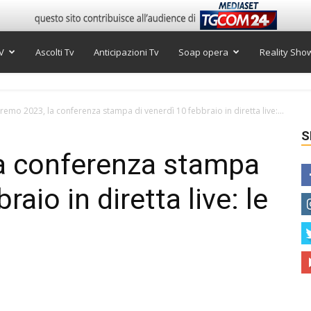
V
Ascolti Tv
Anticipazioni Tv
Soap opera
Reality Sho
remo 2023, la conferenza stampa di venerdì 10 febbraio in diretta live:...
S
a conferenza stampa
raio in diretta live: le