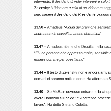
intervento. Il desiderio di voler intervenire solo t
Zelensky: “
L’idea era quella di un videomessagg
fatto sapere il desiderio del Presidente Ucraino 
13.50 –
Amadeus “
Alcuni dei brani che sentire
andrebbero in classifica anche domattina
“
13.47 –
Amadeus ritiene che Drusilla, nella seco
“
E’ una persona che apprezzo molto, sensibile 
essere con me per quest’anno
“.
13.44 –
Il testo di Zelensky non è ancora arriv
domani ci saranno notizie certe. Ha affermato S
13.40 –
Se Mr.Rain dovesse entrare nella cinqui
avere i bambini sul palco? “Si potrebbe procede
lavoro”. Ha detto Stefano Coletta.