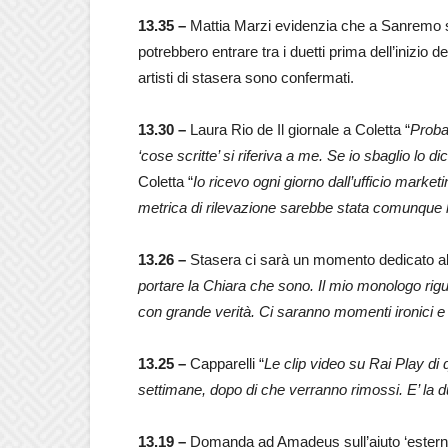
13.35 –
Mattia Marzi evidenzia che a Sanremo son
potrebbero entrare tra i duetti prima dell’inizio 
artisti di stasera sono confermati.
13.30 –
Laura Rio de Il giornale a Coletta “
Probab
‘cose scritte’ si riferiva a me. Se io sbaglio lo 
Coletta “
Io ricevo ogni giorno dall’ufficio market
metrica di rilevazione sarebbe stata comunque l
13.26 –
Stasera ci sarà un momento dedicato al 
portare la Chiara che sono. Il mio monologo rigu
con grande verità. Ci saranno momenti ironici e a
13.25 –
Capparelli “
Le clip video su Rai Play di
settimane, dopo di che verranno rimossi. E’ la dur
13.19 –
Domanda ad Amadeus sull’aiuto ‘esterno