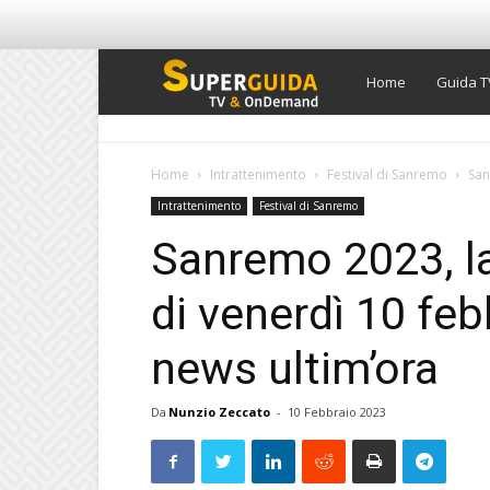
Super
Home
Guida T
Guida
Home
Intrattenimento
Festival di Sanremo
San
Intrattenimento
Festival di Sanremo
TV
Sanremo 2023, l
di venerdì 10 febb
news ultim’ora
Da
Nunzio Zeccato
-
10 Febbraio 2023