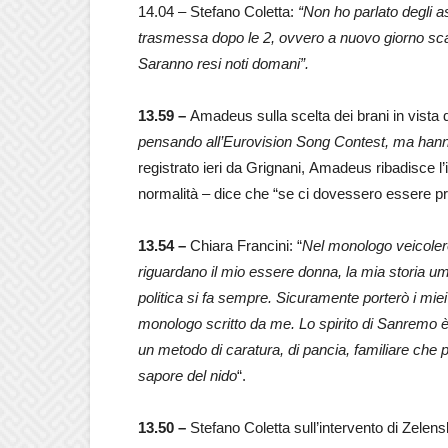
14.04 – Stefano Coletta:
“Non ho parlato degli as
trasmessa dopo le 2, ovvero a nuovo giorno scava
Saranno resi noti domani”.
13.59 –
Amadeus sulla scelta dei brani in vista 
pensando all’Eurovision Song Contest, ma hanno
registrato ieri da Grignani, Amadeus ribadisce 
normalità – dice che “se ci dovessero essere pro
13.54 –
Chiara Francini: “
Nel monologo veicoler
riguardano il mio essere donna, la mia storia um
politica si fa sempre. Sicuramente porterò i mie
monologo scritto da me. Lo spirito di Sanremo 
un metodo di caratura, di pancia, familiare che poi
sapore del nido
“.
13.50 –
Stefano Coletta sull’intervento di Zelens