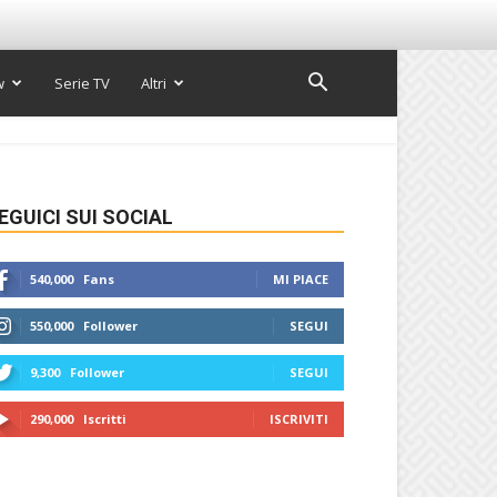
w
Serie TV
Altri
EGUICI SUI SOCIAL
540,000
Fans
MI PIACE
550,000
Follower
SEGUI
9,300
Follower
SEGUI
290,000
Iscritti
ISCRIVITI