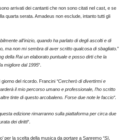
o arrivati dei cantanti che non sono citati nel cast, e se
della quarta serata. Amadeus non esclude, intanto tutti gli
ilmente all’inizio, quando ha parlato di degli ascolti e di
dico, ma non mi sembra di aver scritto qualcosa di sbagliato.
”
ing della Rai un elaborato puntuale e posso dirti che la
a migliore dal 1995
“.
giorno del ricordo. Francini
“Cercherò di divertirmi e
arderà il mio percorso umano e professionale, l’ho scritto
ltre tinte di questo arcobaleno. Forse due note le faccio“.
 questa edizione rimarranno sulla piattaforma per circa due
ata dei diritti
“.
’ per la scelta della musica da portare a Sanremo
“Sì,