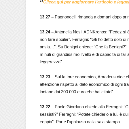
**
Clicca qui per aggiornare l’articolo e leg
13.27 –
Pagnoncelli rimanda a domani dopo primi
13.24 –
Antonella Nesi, ADNKronos: “Fedez si è 
non fare spoiler”. Ferragni: “Gli ho detto solo di
ansia…”. Su Benigni chiede: “Che fa Benigni?”. 
minuti di grandissimo livello e di capacità di far 
leggerezza”.
13.23
– Sul fattore economico, Amadeus dice ch
attenzione rispetto al dato economico di ogni trat
lontano dai 300.000 euro che hai citato”.
13.22
– Paolo Giordano chiede alla Ferragni: “Ch
sessisti?” Ferragni: “Potete chiederlo a lui, è qu
coppia”. Parte l’applauso dalla sala stampa.