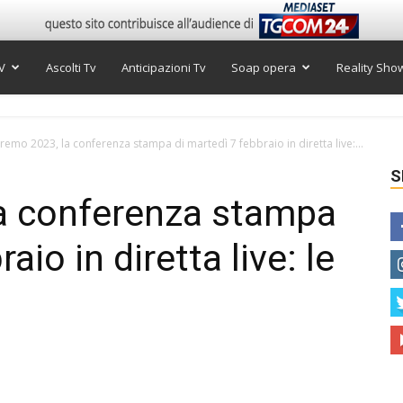
V
Ascolti Tv
Anticipazioni Tv
Soap opera
Reality Sho
remo 2023, la conferenza stampa di martedì 7 febbraio in diretta live:...
S
a conferenza stampa
aio in diretta live: le