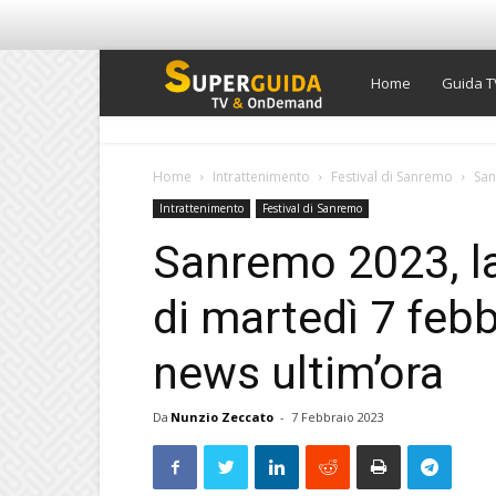
Super
Home
Guida T
Guida
Home
Intrattenimento
Festival di Sanremo
San
Intrattenimento
Festival di Sanremo
TV
Sanremo 2023, l
di martedì 7 febbr
news ultim’ora
Da
Nunzio Zeccato
-
7 Febbraio 2023