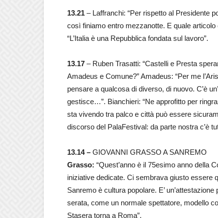
13.21
– Laffranchi: “Per rispetto al President
così finiamo entro mezzanotte. E quale articolo
“L’Italia è una Repubblica fondata sul lavoro”.
13.17
– Ruben Trasatti: “Castelli e Presta sperano
Amadeus e Comune?” Amadeus: “Per me l’Aristo
pensare a qualcosa di diverso, di nuovo. C’è un’
gestisce…”. Bianchieri: “Ne approfitto per ringrazia
sta vivendo tra palco e città può essere sicuram
discorso del PalaFestival: da parte nostra c’è tut
13.14 –
GIOVANNI GRASSO A SANREMO
Grasso:
“Quest’anno è il 75esimo anno della Cos
iniziative dedicate. Ci sembrava giusto essere qu
Sanremo è cultura popolare. E’ un’attestazione p
serata, come un normale spettatore, modello co
Stasera torna a Roma”.