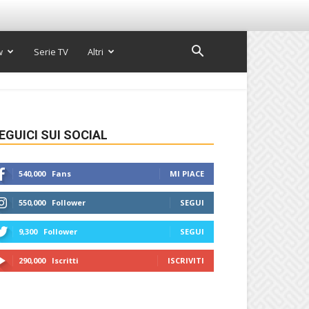
w
Serie TV
Altri
EGUICI SUI SOCIAL
540,000
Fans
MI PIACE
550,000
Follower
SEGUI
9,300
Follower
SEGUI
290,000
Iscritti
ISCRIVITI