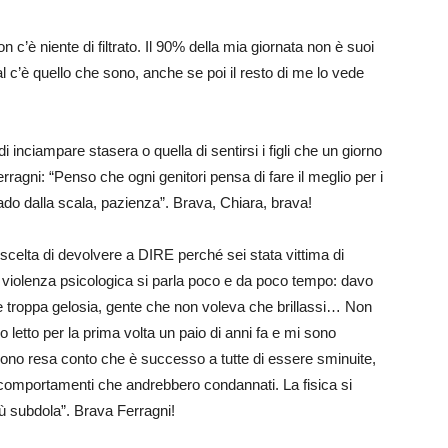
n c’è niente di filtrato. Il 90% della mia giornata non è suoi
l c’è quello che sono, anche se poi il resto di me lo vede
i inciampare stasera o quella di sentirsi i figli che un giorno
rragni: “Penso che ogni genitori pensa di fare il meglio per i
 cado dalla scala, pazienza”. Brava, Chiara, brava!
scelta di devolvere a DIRE perché sei stata vittima di
Di violenza psicologica si parla poco e da poco tempo: davo
e troppa gelosia, gente che non voleva che brillassi… Non
 letto per la prima volta un paio di anni fa e mi sono
i sono resa conto che è successo a tutte di essere sminuite,
 comportamenti che andrebbero condannati. La fisica si
iù subdola”. Brava Ferragni!