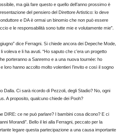
sibile, ma già fare questo e quello dell’anno prossimo è
resentazione del pensiero del Direttore Artistico: lo deve
 Conduttore e DA è ormai un binomio che non può essere
faccio e le responsabilità sono tutte mie e volutamente mie”.
a giugno” dice Ferragni. Si chiede ancora dei Depeche Mode,
voleva e li ha avuti. “Ho saputo che c’era un progetto
 che porteranno a Sanremo e a una nuova tournée: ho
 loro hanno accolto molto volentieri l’invito e così il sogno
Dalla. Ci sarà ricordo di Pezzoli, degli Stadio? No, ogni
us. A proposito, qualcuno chiede dei Pooh?
one DIRE: ce ne può parlare? I bambini cosa dicono? E ci
anni Morandi”. Bello il lei alla Ferragni, peccato per la
rtante legare questa partecipazione a una causa importante