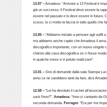
13.07 –
Amadeus: “Arrivare a 13 Festival è impos
già un successo. Il Festival deve essere la rapp
essere nel passato e lo deve essere in futuro.
scisso. Io ci metto la faccia in tutto quello che 
13.05 –
“Abbiamo iniziato a pensare agli outfit 
ma abbiamo anche capito che Amadeus li ama, li 
discografico importante, con un nuovo singolo
chiesto alla casa discografica se ci fosse modo e
in qualche mese si è potuto realizzare”.
13.01 –
Giro di domande dalla sala Stampa Lucio 
anno ce ne sarebbero tanti da fare, dice Amade
12.58 –
“Lei ha devoluto il cachet all’associazi
sarà l’inno?”.
Amadeus
: “Inno sì cantanto da Gi
seconda domanda.
Ferragni
: “Era per me impo