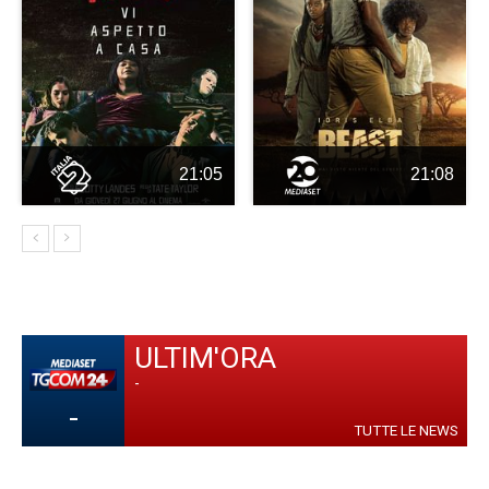
21:05
21:08
ULTIM'ORA
-
-
TUTTE LE NEWS