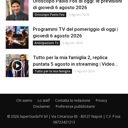
Oroscopo Paolo Fox di oggi: le previsioni
di giovedì 6 agosto 2026
6 Agosto 2026
Oroscopo Paolo Fox
Programmi TV del pomeriggio di oggi |
giovedì 6 agosto 2026
6 Agosto 2026
Anticipazioni Tv
Tutto per la mia famiglia 2, replica
puntata 5 agosto in streaming | Video...
5 Agosto 2026
Tutto per la mia famiglia
Chi siamo
Lo staff
Contatta la redazione
Privacy
Disclaimer
Preferenze pubblicitarie
© 2026 SuperGuidaTV Srl | Via Cimarosa 65 - 80127 Napoli | C.F. P.Iva:
08723421213