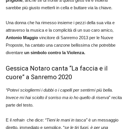
prigione
, anche se di fronte a questi gesti vili e violenti
sarebbe più giusto metterli in cella e buttare via la chiave.
Una donna che ha rimesso insieme i pezzi della sua vita e
attraverso la musica e la complicità di un suo caro amico,
Antonio Maggio
vincitore di Sanremo 2013 per le Nuove
Proposte, ha cantato una canzone bellissima che potrebbe
diventare
un simbolo contro la Violenza.
Gessica Notaro canta “La faccia e il
cuore” a Sanremo 2020
“Potevi sciogliermi i dubbi o i capelli per sentirmi più bella.
Invece mi hai sciolto il sorriso ma io ho quello di riserva
” recita
parte del testo.
E il
refrain
che dice:
“Tieni le mani in tasca”
è un messaggio
diretto, immediato e semplice. “
se le tiri fuori, è per una