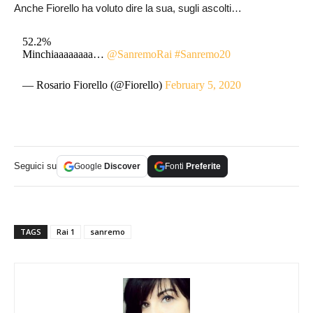
Anche Fiorello ha voluto dire la sua, sugli ascolti…
52.2%
Minchiaaaaaaaa…
@SanremoRai
#Sanremo20
— Rosario Fiorello (@Fiorello)
February 5, 2020
Seguici su
Google
Discover
Fonti
Preferite
TAGS
Rai 1
sanremo