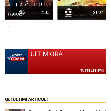
21:05
21:07
ULTIM'ORA
-
-
TUTTE LE NEWS
GLI ULTIMI ARTICOLI