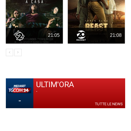
21:05
21:08
ULTIM'ORA
-
-
TUTTE LE NEWS