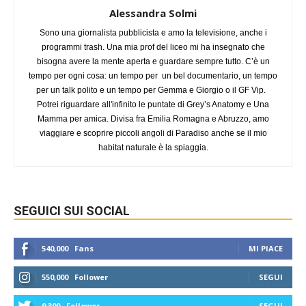
Alessandra Solmi
Sono una giornalista pubblicista e amo la televisione, anche i
programmi trash. Una mia prof del liceo mi ha insegnato che
bisogna avere la mente aperta e guardare sempre tutto. C’è un
tempo per ogni cosa: un tempo per un bel documentario, un tempo
per un talk polito e un tempo per Gemma e Giorgio o il GF Vip.
Potrei riguardare all'infinito le puntate di Grey’s Anatomy e Una
Mamma per amica. Divisa fra Emilia Romagna e Abruzzo, amo
viaggiare e scoprire piccoli angoli di Paradiso anche se il mio
habitat naturale è la spiaggia.
SEGUICI SUI SOCIAL
540,000
Fans
MI PIACE
550,000
Follower
SEGUI
9,300
Follower
SEGUI