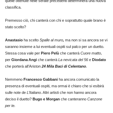
quelle ottenute nelle serate precedenti determinerà una nuova
classifica.
Premesso ciò, chi canterà con chi e soprattutto quale brano è
stato scelto?
Anastasio
ha scelto
Spalle al muro
,
ma non si sa ancora se vi
saranno insieme a lui eventuali ospiti sul palco per un duetto.
Stessa cosa vale per
Piero Pelù
che canterà
Cuore matto
,
per
Giordana Angi
che canterà
La nevicata del 56
e
Diodato
che porterà all’Ariston
24 Mila Baci di Celentano
.
Nemmeno
Francesco Gabbani
ha ancora comunicato la
presenza di eventuali ospiti, ma ormai è chiaro che si esibirà
sulle note de
L’Italiano
. Altri artisti che non hanno ancora
deciso il duetto?
Bugo e Morgan
che canteranno
Canzone
per te.