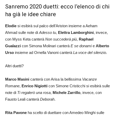
Sanremo 2020 duetti: ecco l’elenco di chi
ha già le idee chiare
Elodie
si esibirà sul palco dell’Ariston insieme a Aeham
Ahmad sulle note di
Adesso tu
,
Elettra Lamborghini
, invece,
con Myss Keta canterà
Non succederà più
,
Raphael
Gualazzi
con Simona Molinari canterà
E se donami
e
Alberto
Urso
insieme ad Ornella Vanoni canterà
La voce del silenzio
.
Altri duetti?
Marco Masini
canterà con Arisa la bellissima
Vacanze
Romane
,
Enrico Nigiotti
con Simone Cristicchi si esibirà sulle
note di
Ti regalerò una rosa
,
Michele Zarrillo
, invece, con
Fausto Leali canterà
Deborah
.
Rita Pavone
ha scelto di duettare con Amedeo Minghi sulle