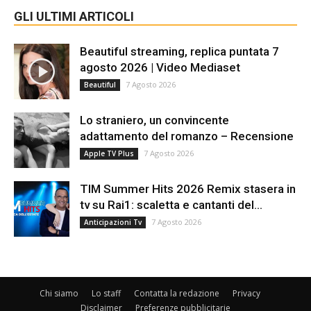
GLI ULTIMI ARTICOLI
Beautiful streaming, replica puntata 7
agosto 2026 | Video Mediaset
7 Agosto 2026
Beautiful
Lo straniero, un convincente
adattamento del romanzo – Recensione
7 Agosto 2026
Apple TV Plus
TIM Summer Hits 2026 Remix stasera in
tv su Rai1: scaletta e cantanti del...
7 Agosto 2026
Anticipazioni Tv
Chi siamo
Lo staff
Contatta la redazione
Privacy
Disclaimer
Preferenze pubblicitarie