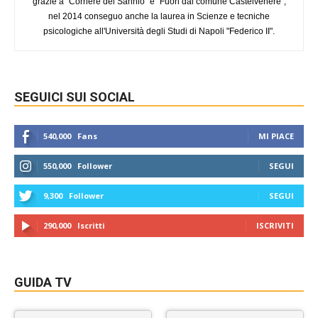
grazie a "Corriere del Sannio" e "Fuori dal comune Castelvenere",
nel 2014 conseguo anche la laurea in Scienze e tecniche
psicologiche all'Università degli Studi di Napoli "Federico II".
SEGUICI SUI SOCIAL
540,000
Fans
MI PIACE
550,000
Follower
SEGUI
9,300
Follower
SEGUI
290,000
Iscritti
ISCRIVITI
GUIDA TV