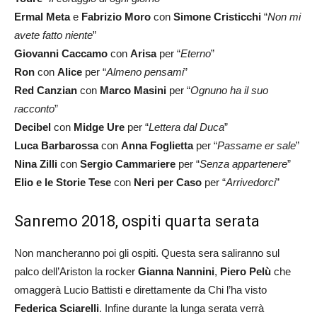
Ermal Meta
e
Fabrizio Moro
con
Simone Cristicchi
“
Non mi
avete fatto niente
”
Giovanni Caccamo
con
Arisa
per “
Eterno
”
Ron
con
Alice
per “
Almeno pensami
”
Red Canzian
con
Marco Masini
per “
Ognuno ha il suo
racconto
”
Decibel
con
Midge Ure
per “
Lettera dal Duca
”
Luca Barbarossa
con
Anna Foglietta
per “
Passame er sale
”
Nina Zilli
con
Sergio Cammariere
per “
Senza appartenere
”
Elio e le Storie Tese
con
Neri per Caso
per “
Arrivedorci
”
Sanremo 2018, ospiti quarta serata
Non mancheranno poi gli ospiti. Questa sera saliranno sul
palco dell’Ariston la rocker
Gianna Nannini
,
Piero Pelù
che
omaggerà Lucio Battisti e direttamente da Chi l’ha visto
Federica Sciarelli
. Infine durante la lunga serata verrà