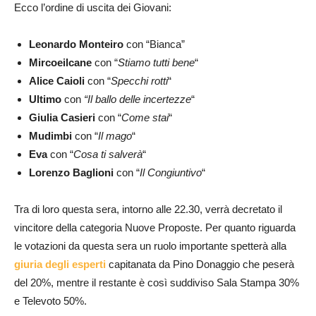
Ecco l’ordine di uscita dei Giovani:
Leonardo Monteiro
con “Bianca”
Mircoeilcane
con “
Stiamo tutti bene
“
Alice Caioli
con “
Specchi rotti
“
Ultimo
con
“Il ballo delle incertezze
“
Giulia Casieri
con “
Come stai
“
Mudimbi
con “
Il mago
“
Eva
con “
Cosa ti salverà
“
Lorenzo
Baglioni
con “
Il Congiuntivo
“
Tra di loro questa sera, intorno alle 22.30, verrà decretato il
vincitore della categoria Nuove Proposte. Per quanto riguarda
le votazioni da questa sera un ruolo importante spetterà alla
giuria degli esperti
capitanata da Pino Donaggio che peserà
del 20%, mentre il restante è così suddiviso Sala Stampa 30%
e Televoto 50%.