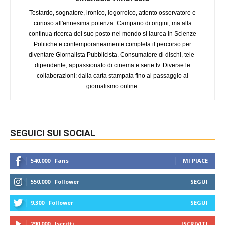
Testardo, sognatore, ironico, logorroico, attento osservatore e
curioso all'ennesima potenza. Campano di origini, ma alla
continua ricerca del suo posto nel mondo si laurea in Scienze
Politiche e contemporaneamente completa il percorso per
diventare Giornalista Pubblicista. Consumatore di dischi, tele-
dipendente, appassionato di cinema e serie tv. Diverse le
collaborazioni: dalla carta stampata fino al passaggio al
giornalismo online.
SEGUICI SUI SOCIAL
540,000
Fans
MI PIACE
550,000
Follower
SEGUI
9,300
Follower
SEGUI
290,000
Iscritti
ISCRIVITI