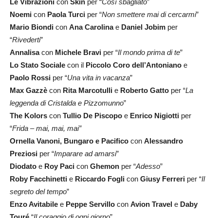
Le Vibrazioni
con
Skin
per “
Così sbagliato
”
Noemi
con
Paola Turci
per “
Non smettere mai di cercarmi
”
Mario Biondi
con
Ana Carolina
e
Daniel Jobim
per
“
Rivederti
”
Annalisa
con
Michele Bravi
per “
Il mondo prima di te
”
Lo Stato Sociale
con il
Piccolo Coro dell’Antoniano
e
Paolo Rossi
per “
Una vita in vacanza
”
Max Gazzè
con
Rita Marcotulli
e
Roberto Gatto
per “
La
leggenda di Cristalda e Pizzomunno
”
The Kolors
con
Tullio De Piscopo
e
Enrico
Nigiotti
per
“
Frida – mai, mai, mai”
Ornella Vanoni, Bungaro e Pacifico
con
Alessandro
Preziosi
per “
Imparare ad amarsi
”
Diodato
e
Roy Paci
con
Ghemon
per “
Adesso
”
Roby Facchinetti
e
Riccardo Fogli
con
Giusy Ferreri
per “
Il
segreto del tempo
”
Enzo Avitabile
e
Peppe Servillo
con
Avion Travel
e
Daby
Touré
“
Il coraggio di ogni giorno
”