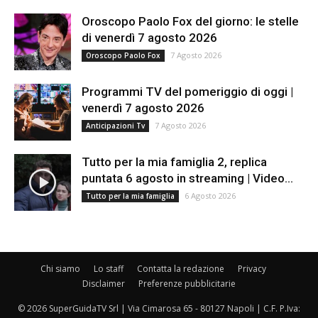
Oroscopo Paolo Fox del giorno: le stelle
di venerdì 7 agosto 2026
7 Agosto 2026
Oroscopo Paolo Fox
Programmi TV del pomeriggio di oggi |
venerdì 7 agosto 2026
7 Agosto 2026
Anticipazioni Tv
Tutto per la mia famiglia 2, replica
puntata 6 agosto in streaming | Video...
6 Agosto 2026
Tutto per la mia famiglia
Chi siamo
Lo staff
Contatta la redazione
Privacy
Disclaimer
Preferenze pubblicitarie
© 2026 SuperGuidaTV Srl | Via Cimarosa 65 - 80127 Napoli | C.F. P.Iva: