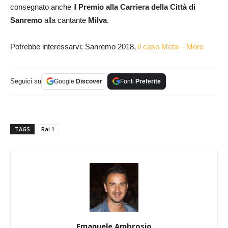
consegnato anche il
Premio alla Carriera della Città di
Sanremo
alla cantante
Milva
.
Potrebbe interessarvi: Sanremo 2018,
il caso Meta – Moro
Seguici su
Google
Discover
Fonti
Preferite
TAGS
Rai 1
Emanuele Ambrosio