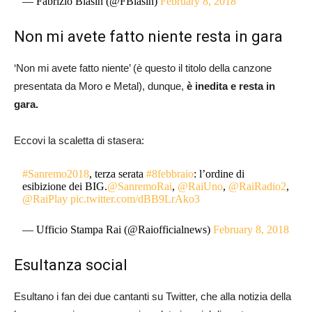
— Fabrizio Biasin (@FBiasin)
February 8, 2018
Non mi avete fatto niente resta in gara
‘Non mi avete fatto niente’ (è questo il titolo della canzone
presentata da Moro e Metal), dunque,
è inedita e resta in
gara.
Eccovi la scaletta di stasera:
#Sanremo2018
, terza serata
#8febbraio
: l’ordine di
esibizione dei BIG.
@SanremoRai
,
@RaiUno
,
@RaiRadio2
,
@RaiPlay
pic.twitter.com/dBB9LrAko3
— Ufficio Stampa Rai (@Raiofficialnews)
February 8, 2018
Esultanza social
Esultano i fan dei due cantanti su Twitter, che alla notizia della