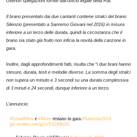
Ulteriori spiegazioni fornite dall’ufficio legale della Rai:
Il brano presentato dai due cantanti contiene stralci del brano
Silenzio (presentato a Sanremo Giovani nel 2016) in misura
inferiore a un terzo delle durata, quindi la circostanza che il
brano sia stato già fruito non inficia la novità della canzone in
gara.
Inoltre, dagli approfondimenti fatti, risulta che “
i due brani hanno
stesure, durata, testi e melodie diverse. La somma degli stralci
non supera un minuto e 3 secondi su una durata complessiva
di 3 minuti e 24 secondi, dunque inferiore a un terzo.
L’annuncio:
#ErmalMeta
e
#Moro
restano in gara.
#Sanremo2018
pic.twitter.com/gUvX02MkHU