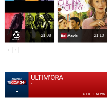
21:08
21:10
ULTIM'ORA
-
-
TUTTE LE NEWS