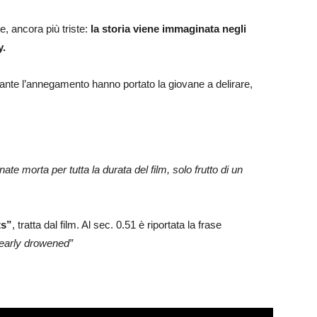
te, ancora più triste:
la storia viene immaginata negli
y.
rante l’annegamento hanno portato la giovane a delirare,
te morta per tutta la durata del film, solo frutto di un
ts”
, tratta dal film. Al sec. 0.51 è riportata la frase
 nearly drowened”