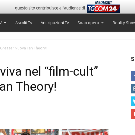
V
Ascolti Tv
Anticipazioni Tv
Soap opera
Reality Sho
t” Grease? Nuova Fan Theory!
S
iva nel “film-cult”
an Theory!