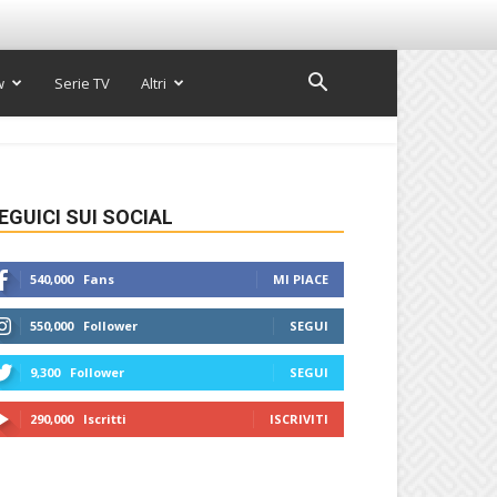
w
Serie TV
Altri
EGUICI SUI SOCIAL
540,000
Fans
MI PIACE
550,000
Follower
SEGUI
9,300
Follower
SEGUI
290,000
Iscritti
ISCRIVITI