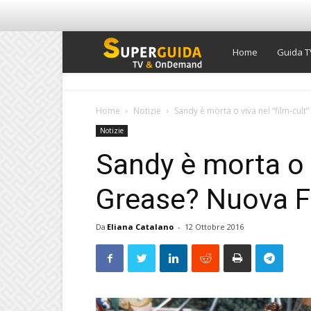
Super
Home
Guida T
Guida
Home
Notizie
Sandy è morta o viva nel “film-cul
Notizie
TV
Sandy è morta o v
Grease? Nuova F
Da
Eliana Catalano
-
12 Ottobre 2016