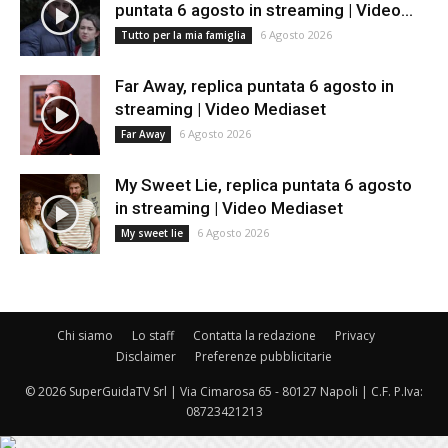
puntata 6 agosto in streaming | Video...
6 Agosto 2026
Tutto per la mia famiglia
Far Away, replica puntata 6 agosto in
streaming | Video Mediaset
6 Agosto 2026
Far Away
My Sweet Lie, replica puntata 6 agosto
in streaming | Video Mediaset
6 Agosto 2026
My sweet lie
Chi siamo
Lo staff
Contatta la redazione
Privacy
Disclaimer
Preferenze pubblicitarie
© 2026 SuperGuidaTV Srl | Via Cimarosa 65 - 80127 Napoli | C.F. P.Iva:
08723421213