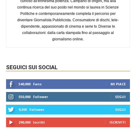
curioso all'ennesima potenza. Campano di origini, ma alla
continua ricerca del suo posto nel mondo si laurea in Scienze
Politiche e contemporaneamente completa il percorso per
diventare Giornalista Pubblicista. Consumatore di dischi, tele-
dipendente, appassionato di cinema e serie tv. Diverse le
collaborazioni: dalla carta stampata fino al passaggio al
giornalismo online.
SEGUICI SUI SOCIAL
540,000
Fans
MI PIACE
550,000
Follower
SEGUI
9,300
Follower
SEGUI
290,000
Iscritti
ISCRIVITI