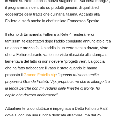
in video su Rete 4 con la nuova stagione di “Sai cosa mangi?”,
il programma incentrato su prodotti genuini, di qualità ed
eccellenze della tradizione culinaria italiana. Accanto alla
Folliero ci sarà anche lo chef stellato Francesco Sposito.
Il ritorno di
Emanuela Folliero
a Rete 4 renderà felici
tantissimi telespettatori dopo l’addio congiunto annunciato circa
un anno e mezzo fa. Un addio in un certo senso dovuto, visto
che la Folliero durante varie interviste rilasciate alla stampa si
lamentava del fatto di non ricevere “progetti veri”. La goccia
che ha fatto traboccare il vaso è stato quando le hanno
proposto il
Grande Fratello Vip
: “q
uando mi sono sentita
proporre il Grande Fratello Vip, proprio a me che in albergo tiro
la tenda perché non mi vedano dalle finestre di fronte, ho
capito che dovevo andarmene”.
Attualmente la conduttrice è impegnata a Detto Fatto su Rai2
dove si occupa una rubrica dedicata all’amore, ma dal 25